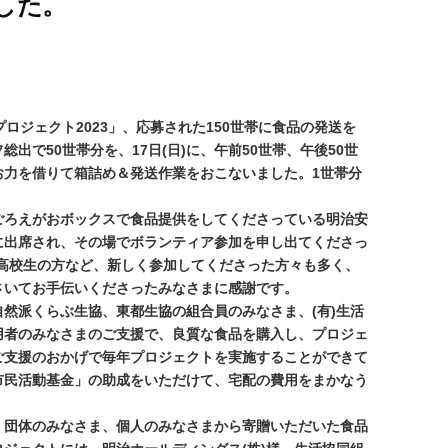
した。
ロジェクト2023」、応募された150世帯に食品の発送を
総出で50世帯分を、17日(日)に、午前50世帯、午後50世
お力を借りて箱詰め＆発送作業をおこないました。1世帯分
ごろえがおボックスで食品提供をしてくださっている明治安
に出席され、その場でボランティア参加を申し出てくださっ
た高校生の方など、新しく参加してくださった方々も多く、
さいてお手伝いくださったみなさまに感謝です。
然派くらぶ生協、東都生協の組合員のみなさま、(有)生活
用者のみなさまのご支援で、良質な食品を購入し、プロジェ
ご支援のおかげで毎年プロジェクトを実施することができて
市民活動基金」の助成をいただけて、宅配の費用をまかなう
団体のみなさま、個人のみなさまから寄贈いただいた食品