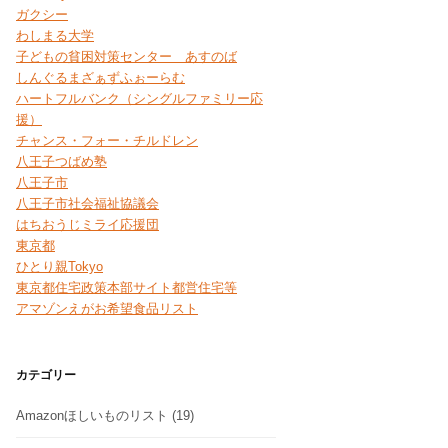
ガクシー
わしまる大学
子どもの貧困対策センター あすのば
しんぐるまざぁずふぉーらむ
ハートフルバンク（シングルファミリー応
援）
チャンス・フォー・チルドレン
八王子つばめ塾
八王子市
八王子市社会福祉協議会
はちおうじミライ応援団
東京都
ひとり親Tokyo
東京都住宅政策本部サイト都営住宅等
アマゾンえがお希望食品リスト
カテゴリー
Amazonほしいものリスト
(19)