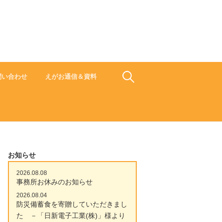
食でささえよう ひと 地域 未来
検
問い合わせ
えがお通信＆資料
索:
お知らせ
2026.08.08
事務所お休みのお知らせ
2026.08.04
防災備蓄食を寄贈していただきまし
た －「日新電子工業(株)」様より