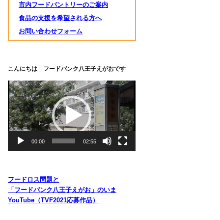
市内フードパントリーのご案内
食品の支援を希望される方へ
お問い合わせフォーム
こんにちは フードバンク八王子えがおです
動
画
プ
レ
ー
ヤ
00:00
02:55
ー
フードロス問題と
「フードバンク八王子えがお」のいま
YouTube（TVF2021応募作品）