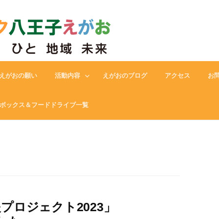
フードバンク八王子えがお
えがおの願い
活動内容
えがおのブログ
アクセス
お
ボックス＆フードドライブ一覧
プロジェクト2023」