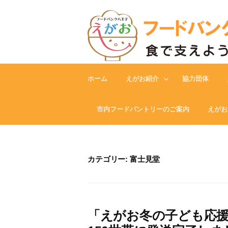
Skip
to
content
ホーム
えがお紹介
協力団体
市内フードパントリーのご案内
えがお
カテゴリー:
富士見堂
「えがお冬の子ども応援