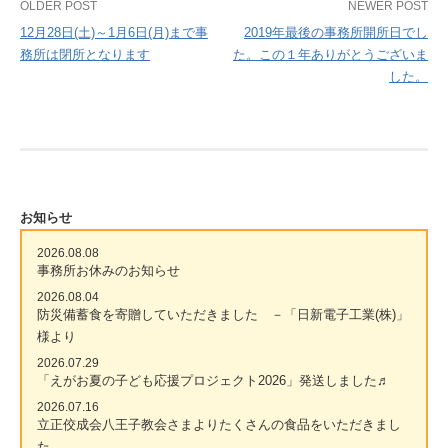
Post
OLDER POST
NEWER POST
12月28日(土)～1月6日(月)まで事
2019年最後の事務所開所日でし
navigation
務所は閉所となります
た。この１年ありがとうございま
した。
お知らせ
2026.08.08
事務所お休みのお知らせ
2026.08.04
防災備蓄食を寄贈していただきました －「日新電子工業(株)」
様より
2026.07.29
「えがお夏の子ども応援プロジェクト2026」発送しました♬
2026.07.16
立正佼成会八王子教会さまよりたくさんの食品をいただきまし
た