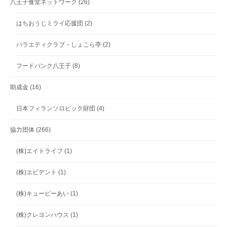
八王子食堂ネットワーク
(26)
はちおうじミライ応援団
(2)
バラエティクラブ・しょこら亭
(2)
フードバンク八王子
(8)
助成金
(16)
日本フィランソロピック財団
(4)
協力団体
(266)
(株)エイトライフ
(1)
(株)エビデント
(1)
(株)キューピーあい
(1)
(株)クレヨンハウス
(1)