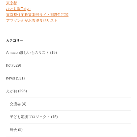
東京都
ひとり親Tokyo
東京都住宅政策本部サイト都営住宅等
アマゾンえがお希望食品リスト
カテゴリー
Amazonほしいものリスト
(19)
hot
(529)
news
(531)
えがお
(296)
交流会
(4)
子ども応援プロジェクト
(15)
総会
(5)