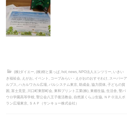
(株)ダイエー
,
(株)樹と葉っぱ
,
hot
,
news
,
NPO法人エンツリー
,
いきい
き福祉会
,
えがお
,
イベント
,
コープみらい・えがおのおすそわけ
,
スーパーア
ルプス
,
ハカルワカル広場
,
パルシステム東京
,
助成金
,
協力団体
,
子どもの貧
困
,
富士見堂
,
川口町東部町会
,
東和プリント工業(株)
,
東都生協
,
生活舎
,
聖パ
ウロ学園高等学校
,
聖公会八王子復活教会
,
自然派くらぶ生協
,
ＮＰＯ法人ポ
ラン広場東京
,
ＳＡＰ（サンキョー株式会社）