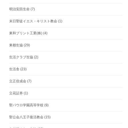
明治安田生命
(7)
末日聖徒イエス・キリスト教会
(1)
東和プリント工業(株)
(4)
東都生協
(29)
生活クラブ生協
(2)
生活舎
(23)
立正佼成会
(7)
立花証券
(1)
聖パウロ学園高等学校
(9)
聖公会八王子復活教会
(15)