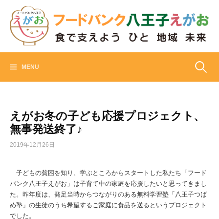
Skip
to
content
フードバンク八王子えがお
食でささえよう ひと 地域 未来
検
MENU
索:
えがお冬の子ども応援プロジェクト、
無事発送終了♪
2019年12月26日
子どもの貧困を知り、学ぶところからスタートした私たち「フード
バンク八王子えがお」は子育て中の家庭を応援したいと思ってきまし
た。昨年度は、発足当時からつながりのある無料学習塾「八王子つば
め塾」の生徒のうち希望するご家庭に食品を送るというプロジェクト
でした。