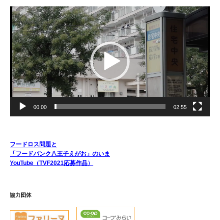
動
画
プ
レ
ー
ヤ
ー
00:00
02:55
フードロス問題と
「フードバンク八王子えがお」のいま
YouTube（TVF2021応募作品）
協力団体