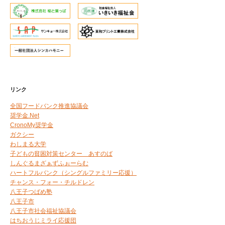
リンク
全国フードバンク推進協議会
奨学金.Net
CronoMy奨学金
ガクシー
わしまる大学
子どもの貧困対策センター あすのば
しんぐるまざぁずふぉーらむ
ハートフルバンク（シングルファミリー応援）
チャンス・フォー・チルドレン
八王子つばめ塾
八王子市
八王子市社会福祉協議会
はちおうじミライ応援団