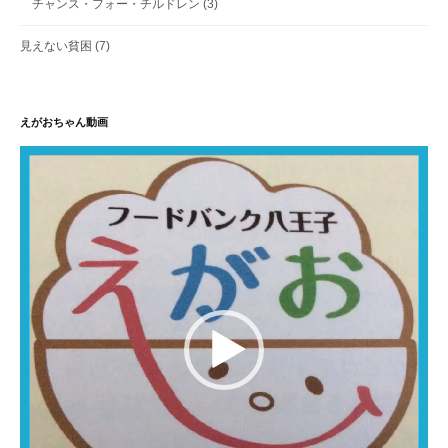
チャンス・フォー・チルドレン
(3)
見えない貧困
(7)
えがおちゃん動画
動
画
プ
レ
ー
ヤ
ー