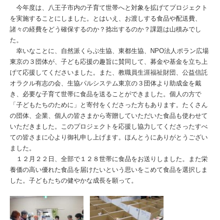
今年度は、八王子市内の子育て世帯へと対象を拡げてプロジェクト
を実施することにしました。とはいえ、お渡しする食品や配送費、
諸々の経費をどう確保するのか？捻出するのか？課題は山積みでし
た。
幸いなことに、自然派くらぶ生協、東都生協、NPO法人ポラン広場
東京の３団体が、子ども応援の趣旨に賛同して、募金や基金を立ち上
げて応援してくださいました。また、教職員生涯福祉財団、公益信託
オラクル有志の会、生協パルシステム東京の３団体より助成金を戴
き、必要な子育て世帯に食品を送ることができました。個人の方で
「子どもたちのために」と寄付をくださった方もあります。たくさん
の団体、企業、個人の皆さまから寄贈していただいた食品も使わせて
いただきました。このプロジェクトを応援し協力してくださったすべ
ての皆さまに心より御礼申し上げます。ほんとうにありがとうござい
ました。
１２月２２日、全部で１２８世帯に食品をお送りしました。また栄
養価の高い優れた食品を届けたいという思いをこめて食品を選択しま
した。子どもたちの健やかな成長を願って。