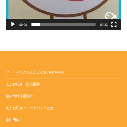
00:00
00:23
フードバンク八王子えがお (Top Page)
えがお紹介ー法人概要
個人情報保護方針
えがお紹介ーフードバンクとは
協力団体