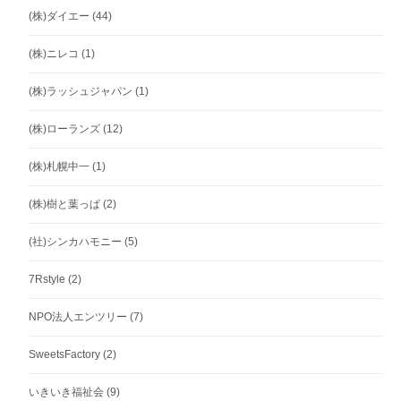
(株)ダイエー
(44)
(株)ニレコ
(1)
(株)ラッシュジャパン
(1)
(株)ローランズ
(12)
(株)札幌中一
(1)
(株)樹と葉っぱ
(2)
(社)シンカハモニー
(5)
7Rstyle
(2)
NPO法人エンツリー
(7)
SweetsFactory
(2)
いきいき福祉会
(9)