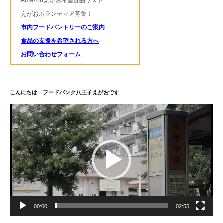
Amazonえがお希望食品リスト
えがおボランティア募集！
市内フードパントリーのご案内
食品の支援を希望される方へ
お問い合わせフォーム
こんにちは フードバンク八王子えがおです
動
画
プ
レ
ー
ヤ
ー
00:00
02:55