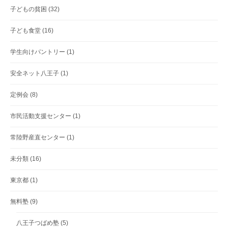
子どもの貧困
(32)
子ども食堂
(16)
学生向けパントリー
(1)
安全ネット八王子
(1)
定例会
(8)
市民活動支援センター
(1)
常陸野産直センター
(1)
未分類
(16)
東京都
(1)
無料塾
(9)
八王子つばめ塾
(5)