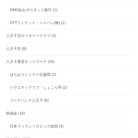
GMOあおぞらネット銀行
(1)
NTTリミテッド・ジャパン(株)
(1)
八王子北ロータリークラブ
(2)
八王子市
(8)
八王子食堂ネットワーク
(26)
はちおうじミライ応援団
(2)
バラエティクラブ・しょこら亭
(2)
フードバンク八王子
(8)
助成金
(16)
日本フィランソロピック財団
(4)