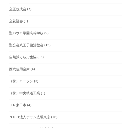
立正佼成会
(7)
立花証券
(1)
聖パウロ学園高等学校
(9)
聖公会八王子復活教会
(15)
自然派くらぶ生協
(35)
西武信用金庫
(4)
（株）ローソン
(3)
（株）中央軌道工業
(1)
ＪＲ東日本
(4)
ＮＰＯ法人ポラン広場東京
(16)