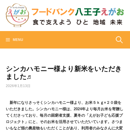
Skip
to
content
フードバンク八王子えがお
食でささえよう ひと 地域 未来
検
MENU
索:
シンカハモニー様より新米をいただき
ました♬
2026年1月13日
新年になりさっそくシンカハモニー様より、お米５ｋｇ×２０袋を
いただきました。シンカハモニー様は、2024年より毎月お米を寄贈し
てくださっており、毎月の困窮者支援、夏冬の「えがお子ども応援プ
ロジェクト」にと、そのお米を活用させていただいています。さつま
いもなど畑の農産物もいただくことがあり、利用者のみなさんに大変