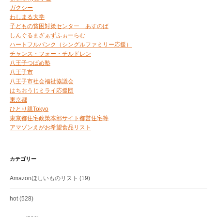
ガクシー
わしまる大学
子どもの貧困対策センター あすのば
しんぐるまざぁずふぉーらむ
ハートフルバンク（シングルファミリー応援）
チャンス・フォー・チルドレン
八王子つばめ塾
八王子市
八王子市社会福祉協議会
はちおうじミライ応援団
東京都
ひとり親Tokyo
東京都住宅政策本部サイト都営住宅等
アマゾンえがお希望食品リスト
カテゴリー
Amazonほしいものリスト
(19)
hot
(528)