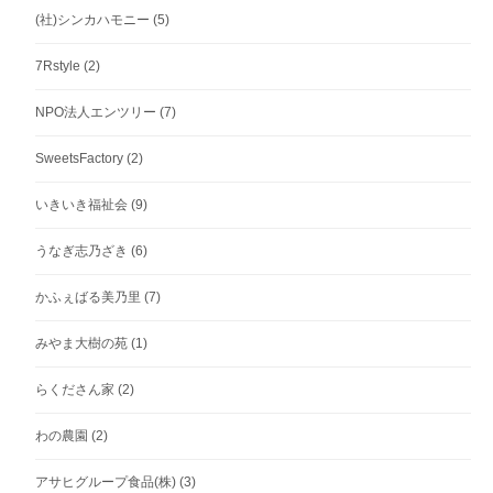
(社)シンカハモニー
(5)
7Rstyle
(2)
NPO法人エンツリー
(7)
SweetsFactory
(2)
いきいき福祉会
(9)
うなぎ志乃ざき
(6)
かふぇばる美乃里
(7)
みやま大樹の苑
(1)
らくださん家
(2)
わの農園
(2)
アサヒグループ食品(株)
(3)