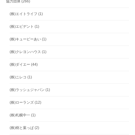
協力団体
(266)
(株)エイトライフ
(1)
(株)エビデント
(1)
(株)キューピーあい
(1)
(株)クレヨンハウス
(1)
(株)ダイエー
(44)
(株)ニレコ
(1)
(株)ラッシュジャパン
(1)
(株)ローランズ
(12)
(株)札幌中一
(1)
(株)樹と葉っぱ
(2)