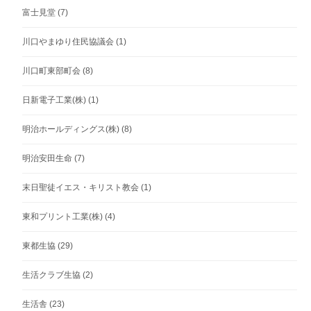
富士見堂
(7)
川口やまゆり住民協議会
(1)
川口町東部町会
(8)
日新電子工業(株)
(1)
明治ホールディングス(株)
(8)
明治安田生命
(7)
末日聖徒イエス・キリスト教会
(1)
東和プリント工業(株)
(4)
東都生協
(29)
生活クラブ生協
(2)
生活舎
(23)