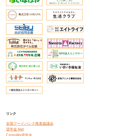
リンク
全国フードバンク推進協議会
奨学金.Net
CronoMy奨学金