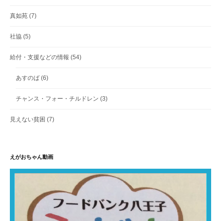
真如苑
(7)
社協
(5)
給付・支援などの情報
(54)
あすのば
(6)
チャンス・フォー・チルドレン
(3)
見えない貧困
(7)
えがおちゃん動画
動
画
プ
レ
ー
ヤ