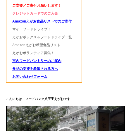
ご支援／ご寄付お願いします！
クレジットカードでのご入金
Amazonえがお食品リストでのご寄付
マイ・フードドライブ！
えがおボックス＆フードドライブ一覧
Amazonえがお希望食品リスト
えがおボランティア募集！
市内フードパントリーのご案内
食品の支援を希望される方へ
お問い合わせフォーム
こんにちは フードバンク八王子えがおです
動
画
プ
レ
ー