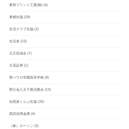
東和プリント工業(株)
(4)
東都生協
(29)
生活クラブ生協
(2)
生活舎
(23)
立正佼成会
(7)
立花証券
(1)
聖パウロ学園高等学校
(9)
聖公会八王子復活教会
(15)
自然派くらぶ生協
(35)
西武信用金庫
(4)
（株）ローソン
(3)