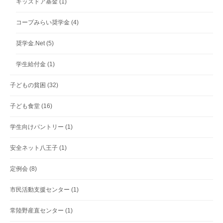
キッズドア基金
(1)
コープみらい奨学金
(4)
奨学金.Net
(5)
学生給付金
(1)
子どもの貧困
(32)
子ども食堂
(16)
学生向けパントリー
(1)
安全ネット八王子
(1)
定例会
(8)
市民活動支援センター
(1)
常陸野産直センター
(1)