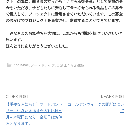
クト」の際に、組合員の方々から『子ども応援募金』として多額の募
金をいただき、子どもたちに安心して食べさせられる食品もこの募金
で購入して、プロジェクトに活用させていただいています。この募金
のおかげでプロジェクトを充実させ、継続することができています。
みなさまのお気持ちを大切に、これからも活動を続けていきたいと
思います。
ほんとうにありがとうございました。
hot
,
news
,
フードドライブ
,
自然派くらぶ生協
Post
OLDER POST
NEWER POST
【重要なお知らせ】フードパント
ゴールデンウィークの開所につい
navigation
リー いきいき福祉会の対応日が
て
月～木曜日になり、金曜日はお休
みとなります。