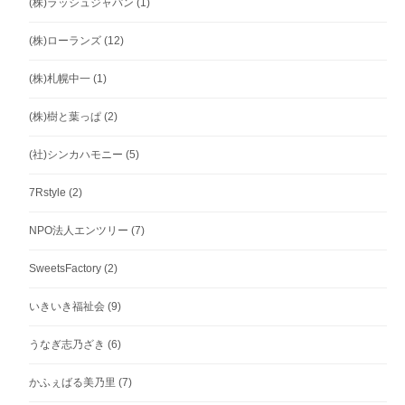
(株)ラッシュジャパン
(1)
(株)ローランズ
(12)
(株)札幌中一
(1)
(株)樹と葉っぱ
(2)
(社)シンカハモニー
(5)
7Rstyle
(2)
NPO法人エンツリー
(7)
SweetsFactory
(2)
いきいき福祉会
(9)
うなぎ志乃ざき
(6)
かふぇばる美乃里
(7)