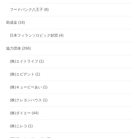
フードバンク八王子
(8)
助成金
(16)
日本フィランソロピック財団
(4)
協力団体
(266)
(株)エイトライフ
(1)
(株)エビデント
(1)
(株)キューピーあい
(1)
(株)クレヨンハウス
(1)
(株)ダイエー
(44)
(株)ニレコ
(1)