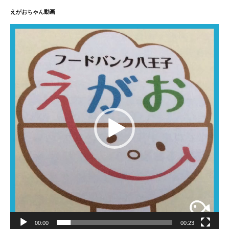
えがおちゃん動画
動
画
プ
レ
ー
ヤ
ー
00:00
00:23