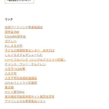
リンク
全国フードバンク推進協議会
奨学金.Net
CronoMy奨学金
ガクシー
わしまる大学
子どもの貧困対策センター あすのば
しんぐるまざぁずふぉーらむ
ハートフルバンク（シングルファミリー応援）
チャンス・フォー・チルドレン
八王子つばめ塾
八王子市
八王子市社会福祉協議会
はちおうじミライ応援団
東京都
ひとり親Tokyo
東京都住宅政策本部サイト都営住宅等
アマゾンえがお希望食品リスト