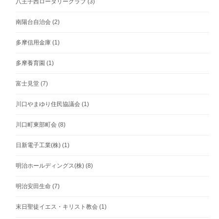
八王子西ロータリークラブ
(3)
南陽台自治会
(2)
多摩信用金庫
(1)
多摩養育園
(1)
富士見堂
(7)
川口やまゆり住民協議会
(1)
川口町東部町会
(8)
日新電子工業(株)
(1)
明治ホールディングス(株)
(8)
明治安田生命
(7)
末日聖徒イエス・キリスト教会
(1)