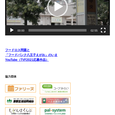
ヤ
ー
00:00
02:55
フードロス問題と
「フードバンク八王子えがお」のいま
YouTube（TVF2021応募作品）
協力団体