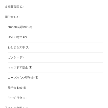
多摩養育園
(1)
奨学金
(16)
cronomy奨学金
(3)
DAISO財団
(2)
わしまる大学
(1)
ガクシー
(2)
キッズドア基金
(1)
コープみらい奨学金
(4)
奨学金.Net
(5)
学生給付金
(1)
子どもの貧困
(32)