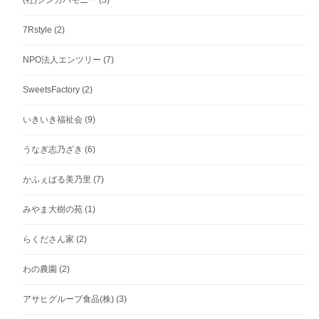
7Rstyle
(2)
NPO法人エンツリー
(7)
SweetsFactory
(2)
いきいき福祉会
(9)
うなぎ志乃ざき
(6)
かふぇばる美乃里
(7)
みやま大樹の苑
(1)
らくださん家
(2)
わの農園
(2)
アサヒグループ食品(株)
(3)