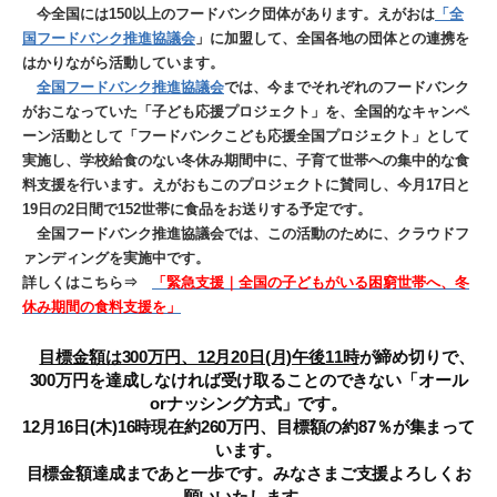
今全国には150以上のフードバンク団体があります。えがおは
「全
国フードバンク推進協議会
」に加盟して、全国各地の団体との連携を
はかりながら活動しています。
全国フードバンク推進協議会
では、今までそれぞれのフードバンク
がおこなっていた「子ども応援プロジェクト」を、全国的なキャンペ
ーン活動として「フードバンクこども応援全国プロジェクト」として
実施し、学校給食のない冬休み期間中に、子育て世帯への集中的な食
料支援を行います。えがおもこのプロジェクトに賛同し、今月17日と
19日の2日間で152世帯に食品をお送りする予定です。
全国フードバンク推進協議会では、この活動のために、クラウドフ
ァンディングを実施中です。
詳しくはこちら⇒
「緊急支援｜全国の子どもがいる困窮世帯へ、冬
休み期間の食料支援を」
目標金額は300万円、12月20日(月)午後11時
が締め切りで、
300万円を達成しなければ受け取ることのできない「オール
orナッシング方式」です。
12月16日(木)16時現在約260万円、目標額の約87％が集まって
います。
目標金額達成まであと一歩です。みなさまご支援よろしくお
願いいたします。