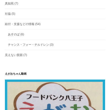
真如苑
(7)
社協
(5)
給付・支援などの情報
(54)
あすのば
(6)
チャンス・フォー・チルドレン
(3)
見えない貧困
(7)
えがおちゃん動画
動
画
プ
レ
ー
ヤ
ー