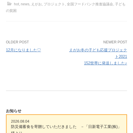
hot
,
news
,
えがお
,
プロジェクト
,
全国フードバンク推進協議会
,
子ども
の貧困
Post
OLDER POST
NEWER POST
12月になりました♡
えがお冬の子ども応援プロジェク
navigation
ト2021
152世帯に発送しました♪
お知らせ
2026.08.04
防災備蓄食を寄贈していただきました －「日新電子工業(株)」