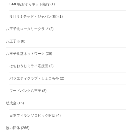
GMOあおぞらネット銀行
(1)
NTTリミテッド・ジャパン(株)
(1)
八王子北ロータリークラブ
(2)
八王子市
(8)
八王子食堂ネットワーク
(26)
はちおうじミライ応援団
(2)
バラエティクラブ・しょこら亭
(2)
フードバンク八王子
(8)
助成金
(16)
日本フィランソロピック財団
(4)
協力団体
(266)