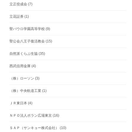
立正佼成会
(7)
立花証券
(1)
聖パウロ学園高等学校
(9)
聖公会八王子復活教会
(15)
自然派くらぶ生協
(35)
西武信用金庫
(4)
（株）ローソン
(3)
（株）中央軌道工業
(1)
ＪＲ東日本
(4)
ＮＰＯ法人ポラン広場東京
(16)
ＳＡＰ（サンキョー株式会社）
(10)