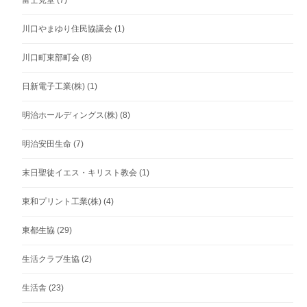
川口やまゆり住民協議会
(1)
川口町東部町会
(8)
日新電子工業(株)
(1)
明治ホールディングス(株)
(8)
明治安田生命
(7)
末日聖徒イエス・キリスト教会
(1)
東和プリント工業(株)
(4)
東都生協
(29)
生活クラブ生協
(2)
生活舎
(23)