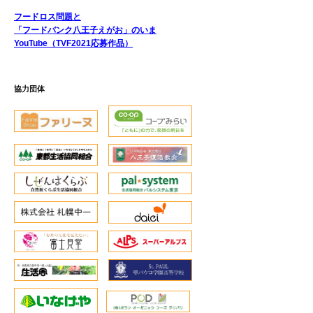
フードロス問題と
「フードバンク八王子えがお」のいま
YouTube（TVF2021応募作品）
協力団体