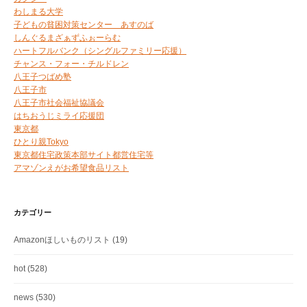
わしまる大学
子どもの貧困対策センター あすのば
しんぐるまざぁずふぉーらむ
ハートフルバンク（シングルファミリー応援）
チャンス・フォー・チルドレン
八王子つばめ塾
八王子市
八王子市社会福祉協議会
はちおうじミライ応援団
東京都
ひとり親Tokyo
東京都住宅政策本部サイト都営住宅等
アマゾンえがお希望食品リスト
カテゴリー
Amazonほしいものリスト
(19)
hot
(528)
news
(530)