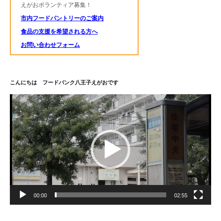
えがおボランティア募集！
市内フードパントリーのご案内
食品の支援を希望される方へ
お問い合わせフォーム
こんにちは フードバンク八王子えがおです
動
画
プ
レ
ー
ヤ
ー
00:00
02:55