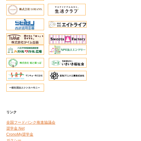
リンク
全国フードバンク推進協議会
奨学金.Net
CronoMy奨学金
ガクシー