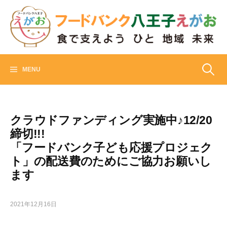
Skip
to
content
フードバンク八王子えがお
食でささえよう ひと 地域 未来
検
MENU
索:
クラウドファンディング実施中♪12/20
締切!!!
「フードバンク子ども応援プロジェク
ト」の配送費のためにご協力お願いし
ます
2021年12月16日