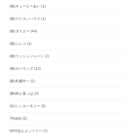
(株)キューピーあい
(1)
(株)クレヨンハウス
(1)
(株)ダイエー
(44)
(株)ニレコ
(1)
(株)ラッシュジャパン
(1)
(株)ローランズ
(12)
(株)札幌中一
(1)
(株)樹と葉っぱ
(2)
(社)シンカハモニー
(5)
7Rstyle
(2)
NPO法人エンツリー
(7)