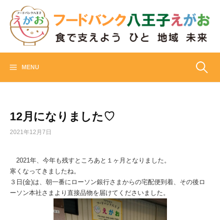
Skip
to
content
フードバンク八王子えがお
食でささえよう ひと 地域 未来
検
MENU
索:
12月になりました♡
2021年12月7日
2021年、今年も残すところあと１ヶ月となりました。
寒くなってきましたね。
３日(金)は、朝一番にローソン銀行さまからの宅配便到着、その後ロ
ーソン本社さまより直接品物を届けてくださいました。