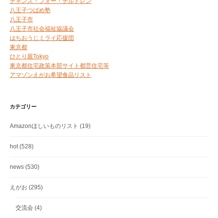
チャンス・フォー・チルドレン
八王子つばめ塾
八王子市
八王子市社会福祉協議会
はちおうじミライ応援団
東京都
ひとり親Tokyo
東京都住宅政策本部サイト都営住宅等
アマゾンえがお希望食品リスト
カテゴリー
Amazonほしいものリスト
(19)
hot
(528)
news
(530)
えがお
(295)
交流会
(4)