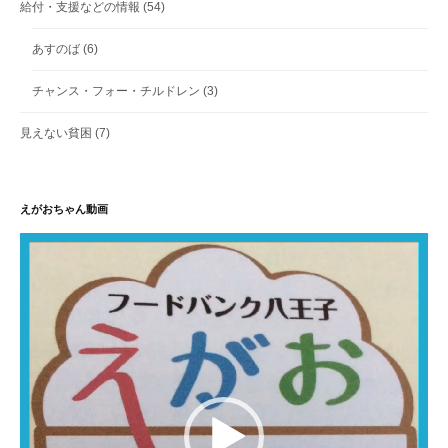
給付・支援などの情報
(54)
あすのば
(6)
チャンス・フォー・チルドレン
(3)
見えない貧困
(7)
えがおちゃん動画
動
画
プ
レ
ー
ヤ
ー