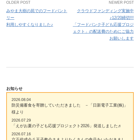
Post
OLDER POST
NEWER POST
みやま大樹の苑でのフードパント
クラウドファンディング実施中
navigation
リー
♪12/20締切!!!
利用しやすくなりました♪
「フードバンク子ども応援プロジ
ェクト」の配送費のためにご協力
お願いします
お知らせ
2026.08.04
防災備蓄食を寄贈していただきました －「日新電子工業(株)」
様より
2026.07.29
「えがお夏の子ども応援プロジェクト2026」発送しました♬
2026.07.16
立正佼成会八王子教会さまよりたくさんの食品をいただきまし