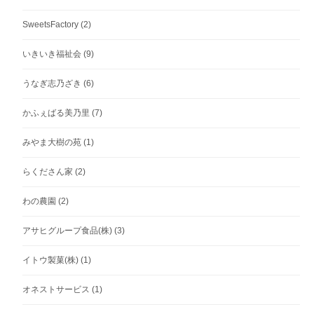
SweetsFactory
(2)
いきいき福祉会
(9)
うなぎ志乃ざき
(6)
かふぇばる美乃里
(7)
みやま大樹の苑
(1)
らくださん家
(2)
わの農園
(2)
アサヒグループ食品(株)
(3)
イトウ製菓(株)
(1)
オネストサービス
(1)