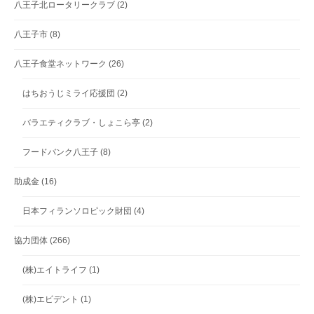
八王子北ロータリークラブ
(2)
八王子市
(8)
八王子食堂ネットワーク
(26)
はちおうじミライ応援団
(2)
バラエティクラブ・しょこら亭
(2)
フードバンク八王子
(8)
助成金
(16)
日本フィランソロピック財団
(4)
協力団体
(266)
(株)エイトライフ
(1)
(株)エビデント
(1)