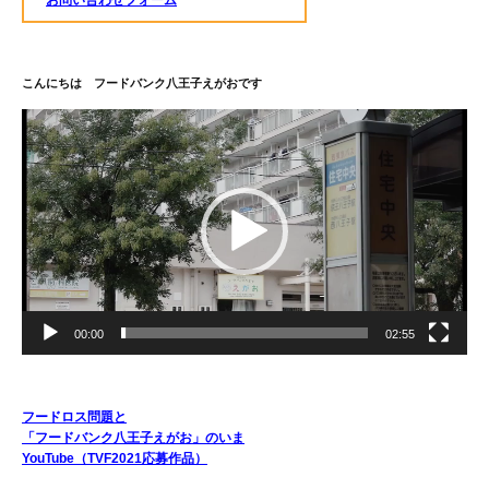
お問い合わせフォーム
こんにちは フードバンク八王子えがおです
動
画
プ
レ
ー
ヤ
ー
00:00
02:55
フードロス問題と
「フードバンク八王子えがお」のいま
YouTube（TVF2021応募作品）