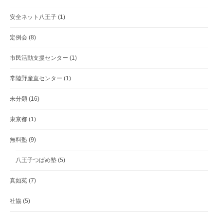
安全ネット八王子
(1)
定例会
(8)
市民活動支援センター
(1)
常陸野産直センター
(1)
未分類
(16)
東京都
(1)
無料塾
(9)
八王子つばめ塾
(5)
真如苑
(7)
社協
(5)