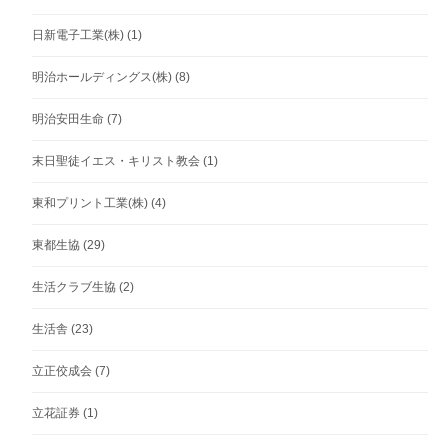
日新電子工業(株)
(1)
明治ホールディングス(株)
(8)
明治安田生命
(7)
末日聖徒イエス・キリスト教会
(1)
東和プリント工業(株)
(4)
東都生協
(29)
生活クラブ生協
(2)
生活舎
(23)
立正佼成会
(7)
立花証券
(1)