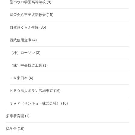
聖パウロ学園高等学校
(9)
聖公会八王子復活教会
(15)
自然派くらぶ生協
(35)
西武信用金庫
(4)
（株）ローソン
(3)
（株）中央軌道工業
(1)
ＪＲ東日本
(4)
ＮＰＯ法人ポラン広場東京
(16)
ＳＡＰ（サンキョー株式会社）
(10)
多摩養育園
(1)
奨学金
(16)