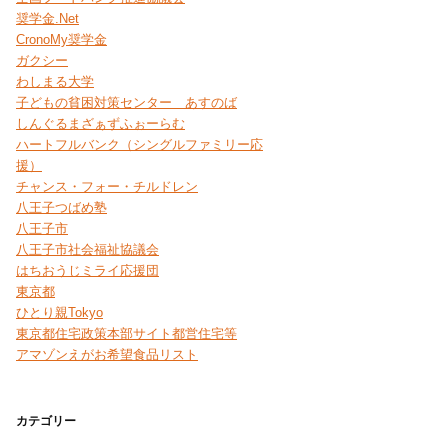
奨学金.Net
CronoMy奨学金
ガクシー
わしまる大学
子どもの貧困対策センター あすのば
しんぐるまざぁずふぉーらむ
ハートフルバンク（シングルファミリー応
援）
チャンス・フォー・チルドレン
八王子つばめ塾
八王子市
八王子市社会福祉協議会
はちおうじミライ応援団
東京都
ひとり親Tokyo
東京都住宅政策本部サイト都営住宅等
アマゾンえがお希望食品リスト
カテゴリー