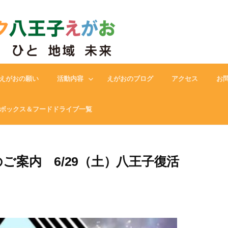
フードバンク八王子えがお
えがおの願い
活動内容
えがおのブログ
アクセス
お
ボックス＆フードドライブ一覧
ご案内 6/29（土）八王子復活