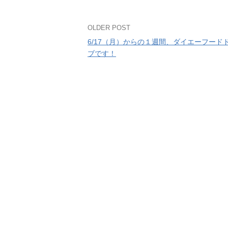
Post
OLDER POST
6/17（月）からの１週間、ダイエーフード
navigation
ブです！