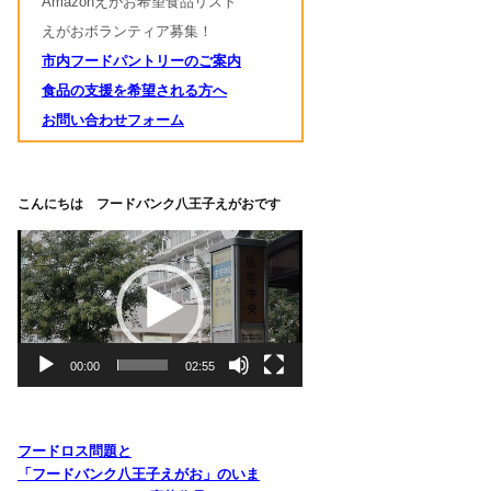
Amazonえがお希望食品リスト
えがおボランティア募集！
市内フードパントリーのご案内
食品の支援を希望される方へ
お問い合わせフォーム
こんにちは フードバンク八王子えがおです
動
画
プ
レ
ー
ヤ
00:00
02:55
ー
フードロス問題と
「フードバンク八王子えがお」のいま