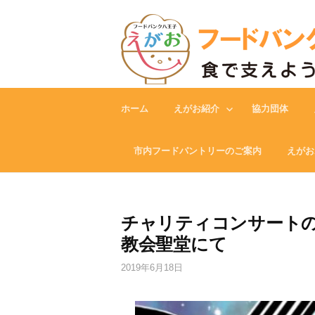
Skip
to
content
ホーム
えがお紹介
協力団体
市内フードパントリーのご案内
えがお
チャリティコンサートの
教会聖堂にて
2019年6月18日