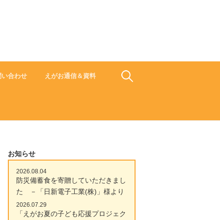
食でささえよう ひと 地域 未来
検
問い合わせ
えがお通信＆資料
索:
お知らせ
2026.08.04
防災備蓄食を寄贈していただきまし
た －「日新電子工業(株)」様より
2026.07.29
「えがお夏の子ども応援プロジェク