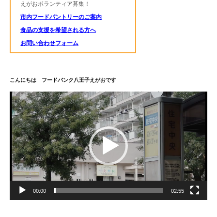
えがおボランティア募集！
市内フードパントリーのご案内
食品の支援を希望される方へ
お問い合わせフォーム
こんにちは フードバンク八王子えがおです
動
画
プ
レ
ー
ヤ
ー
00:00
02:55