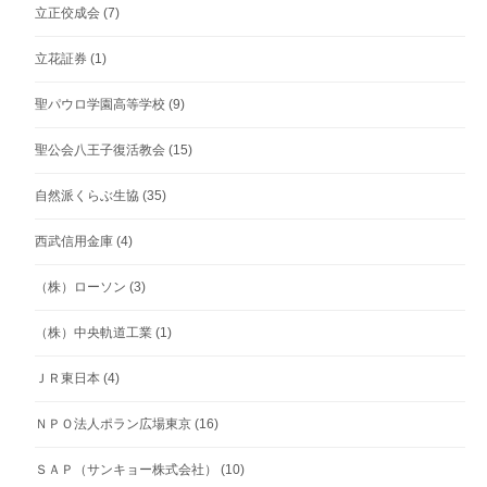
立正佼成会
(7)
立花証券
(1)
聖パウロ学園高等学校
(9)
聖公会八王子復活教会
(15)
自然派くらぶ生協
(35)
西武信用金庫
(4)
（株）ローソン
(3)
（株）中央軌道工業
(1)
ＪＲ東日本
(4)
ＮＰＯ法人ポラン広場東京
(16)
ＳＡＰ（サンキョー株式会社）
(10)