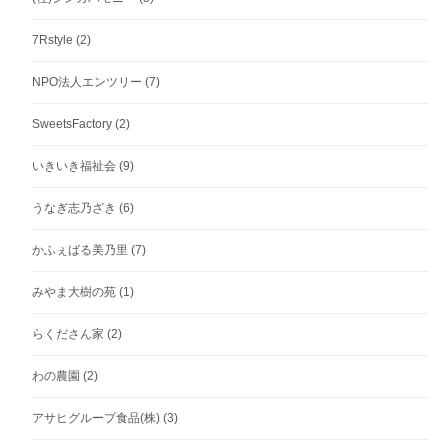
7Rstyle
(2)
NPO法人エンツリー
(7)
SweetsFactory
(2)
いきいき福祉会
(9)
うなぎ志乃ざき
(6)
かふぇばる美乃里
(7)
みやま大樹の苑
(1)
らくださん家
(2)
わの農園
(2)
アサヒグループ食品(株)
(3)