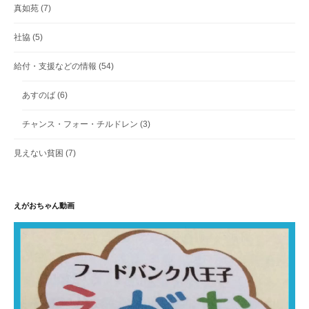
真如苑
(7)
社協
(5)
給付・支援などの情報
(54)
あすのば
(6)
チャンス・フォー・チルドレン
(3)
見えない貧困
(7)
えがおちゃん動画
動
画
プ
レ
ー
ヤ
ー