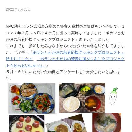
2022年7月13日
NPO法人ポラン広場東京様のご提案と食材のご提供をいただいて、２
０２２年３月～６月の４ケ月に渡って実施してきました「ポランとえ
がおの若者応援クッキングプロジェクト」終了いたしました。
これまでも、参加したみなさまからいただいた画像を紹介してきまし
た。（記事：
「ポランとえがおの若者応援クッキングプロジェクト」
始まりました♬
、
「ポランとえがおの若者応援クッキングプロジェク
ト４月もおいしそう♪」
）
５月～６月にいただいた画像とアンケートをご紹介したいと思いま
す。