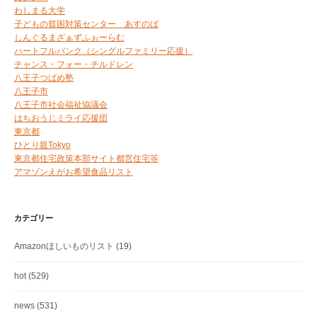
わしまる大学
子どもの貧困対策センター あすのば
しんぐるまざぁずふぉーらむ
ハートフルバンク（シングルファミリー応援）
チャンス・フォー・チルドレン
八王子つばめ塾
八王子市
八王子市社会福祉協議会
はちおうじミライ応援団
東京都
ひとり親Tokyo
東京都住宅政策本部サイト都営住宅等
アマゾンえがお希望食品リスト
カテゴリー
Amazonほしいものリスト
(19)
hot
(529)
news
(531)