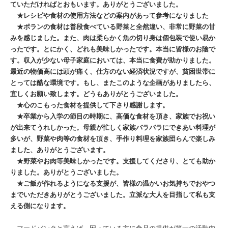
ていただければとおもいます。ありがとうございました。
★レシピや食材の使用方法などの案内があって参考になりました
★ポランの食材は普段食べている野菜と全然違い、非常に野菜の甘
みを感じました。また、肉は柔らかく魚の切り身は個包装で使い易か
ったです。とにかく、どれも美味しかったです。本当に皆様のお陰で
す。収入が少ない母子家庭においては、本当に食費が助かりました。
最近の物価高には頭が痛く、仕方のない経済状況ですが、貧困世帯に
とっては酷な環境です。もし、またこのような企画がありましたら、
宜しくお願い致します。どうもありがとうございました。
★心のこもった食材を提供して下さり感謝します。
★卒業から入学の節目の時期に、高価な食材を頂き、家族でお祝い
が出来てうれしかった。母親が忙しく家族バラバラにできあい料理が
多いが、野菜や肉等の食材を頂き、手作り料理を家族団らんで楽しみ
ました、ありがとうございます。
★野菜やお肉等美味しかったです。支援してくださり、とても助か
りました。ありがとうございました。
★ご飯が作れるようになる支援が、皆様の温かいお気持ちでおやつ
までいただきありがとうございました。立派な大人を目指して私も支
える側になります。