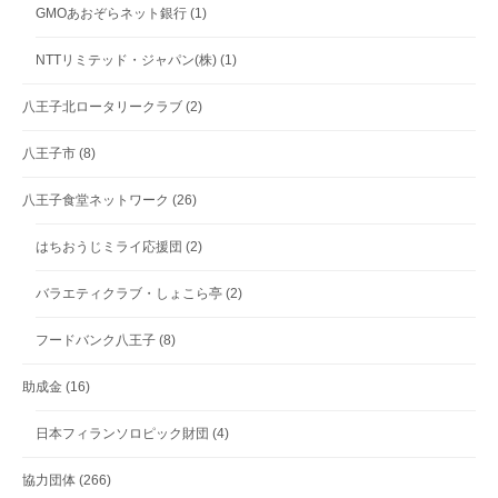
GMOあおぞらネット銀行
(1)
NTTリミテッド・ジャパン(株)
(1)
八王子北ロータリークラブ
(2)
八王子市
(8)
八王子食堂ネットワーク
(26)
はちおうじミライ応援団
(2)
バラエティクラブ・しょこら亭
(2)
フードバンク八王子
(8)
助成金
(16)
日本フィランソロピック財団
(4)
協力団体
(266)