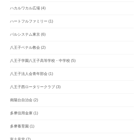
ハカルワカル広場
(4)
ハートフルファミリー
(1)
パルシステム東京
(6)
八王子ベテル教会
(2)
八王子学園八王子高等学校・中学校
(5)
八王子法人会青年部会
(1)
八王子西ロータリークラブ
(3)
南陽台自治会
(2)
多摩信用金庫
(1)
多摩養育園
(1)
富士見堂
(7)