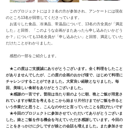
このプロジェクトには２２名の方が参加され、アンケートには現在
のところ13名が回答してくださっています。
お送りした食品、冷凍品、常温品について、13名の方全員が「満足
した」と回答、「このような企画がまたあったら申し込みたいかどう
か？」についても13名全員が「申し込みたい」と回答、満足していた
だけたことがわかりました。
感想の一部をご紹介します。
★この度はご支援誠にありがとうございます。全く料理をしたこと
がありませんでしたが、この度の企画のおかげ様で、はじめて料理に
チャレンジすることができました。大変良い経験となりました。毎
回、美味しい食材をありがとうございました。
★感謝の一言です。普段は当たり前のように朝、晩とご飯が用意さ
れていますが献立を考えるとこから始まり片付けまでがご飯を作ると
いう作業だと思うと、こんなのやだと言っていたことを詫びたいです
★今回のプロジェクトに参加させていただいてありがとうございま
した。娘とご飯を作る機会を与えていただき感謝しています。今回の
ことをきっかけに少しですが娘との会話も増えました。また参加させ