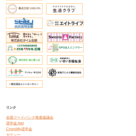
リンク
全国フードバンク推進協議会
奨学金.Net
CronoMy奨学金
ガクシー