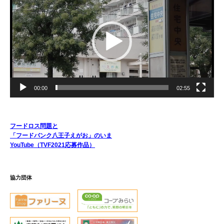
プ
レ
ー
ヤ
ー
00:00
02:55
フードロス問題と
「フードバンク八王子えがお」のいま
YouTube（TVF2021応募作品）
協力団体