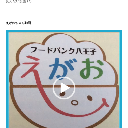
見えない貧困
(7)
えがおちゃん動画
動
画
プ
レ
ー
ヤ
ー