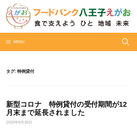
Skip
to
content
フードバンク八王子えがお
食でささえよう ひと 地域 未来
検
MENU
索:
タグ:
特例貸付
新型コロナ 特例貸付の受付期間が12
月末まで延長されました
2020年9月30日