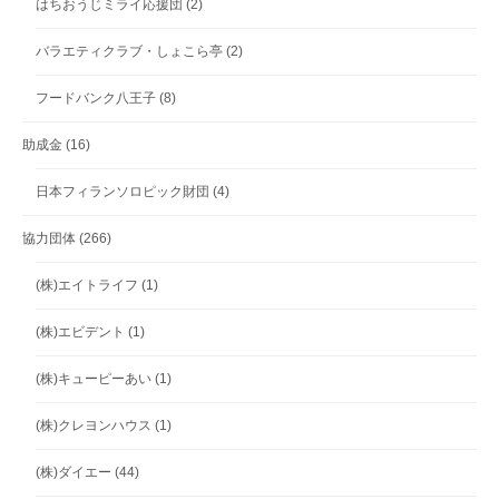
はちおうじミライ応援団
(2)
バラエティクラブ・しょこら亭
(2)
フードバンク八王子
(8)
助成金
(16)
日本フィランソロピック財団
(4)
協力団体
(266)
(株)エイトライフ
(1)
(株)エビデント
(1)
(株)キューピーあい
(1)
(株)クレヨンハウス
(1)
(株)ダイエー
(44)