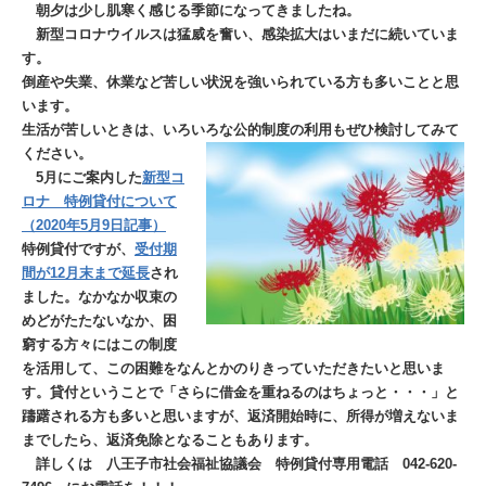
朝夕は少し肌寒く感じる季節になってきましたね。
新型コロナウイルスは猛威を奮い、感染拡大はいまだに続いていま
す。
倒産や失業、休業など苦しい状況を強いられている方も多いことと思
います。
生活が苦しいときは、いろいろな公的制度の利用もぜひ検討してみて
ください。
5月にご案内した
新型コ
ロナ 特例貸付について
（2020年5月9日記事）
特例貸付ですが、
受付期
間が12月末まで延長
され
ました。なかなか収束の
めどがたたないなか、困
窮する方々にはこの制度
を活用して、この困難をなんとかのりきっていただきたいと思いま
す。貸付ということで「さらに借金を重ねるのはちょっと・・・」と
躊躇される方も多いと思いますが、返済開始時に、所得が増えないま
までしたら、返済免除となることもあります。
詳しくは 八王子市社会福祉協議会 特例貸付専用電話 042-620-