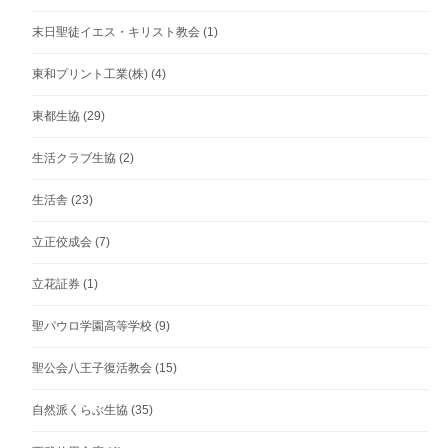
末日聖徒イエス・キリスト教会
(1)
東和プリント工業(株)
(4)
東都生協
(29)
生活クラブ生協
(2)
生活舎
(23)
立正佼成会
(7)
立花証券
(1)
聖パウロ学園高等学校
(9)
聖公会八王子復活教会
(15)
自然派くらぶ生協
(35)