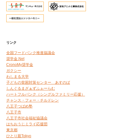
リンク
全国フードバンク推進協議会
奨学金.Net
CronoMy奨学金
ガクシー
わしまる大学
子どもの貧困対策センター あすのば
しんぐるまざぁずふぉーらむ
ハートフルバンク（シングルファミリー応援）
チャンス・フォー・チルドレン
八王子つばめ塾
八王子市
八王子市社会福祉協議会
はちおうじミライ応援団
東京都
ひとり親Tokyo