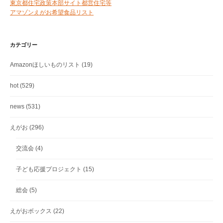
東京都住宅政策本部サイト都営住宅等
アマゾンえがお希望食品リスト
カテゴリー
Amazonほしいものリスト
(19)
hot
(529)
news
(531)
えがお
(296)
交流会
(4)
子ども応援プロジェクト
(15)
総会
(5)
えがおボックス
(22)