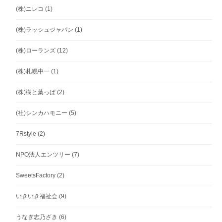
(株)ニレコ
(1)
(株)ラッシュジャパン
(1)
(株)ローランズ
(12)
(株)札幌中一
(1)
(株)樹と葉っぱ
(2)
(社)シンカハモニー
(5)
7Rstyle
(2)
NPO法人エンツリー
(7)
SweetsFactory
(2)
いきいき福祉会
(9)
うなぎ志乃ざき
(6)