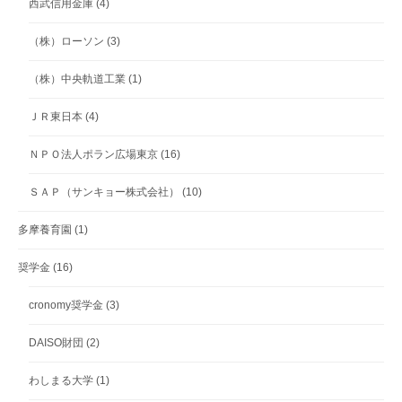
西武信用金庫
(4)
（株）ローソン
(3)
（株）中央軌道工業
(1)
ＪＲ東日本
(4)
ＮＰＯ法人ポラン広場東京
(16)
ＳＡＰ（サンキョー株式会社）
(10)
多摩養育園
(1)
奨学金
(16)
cronomy奨学金
(3)
DAISO財団
(2)
わしまる大学
(1)