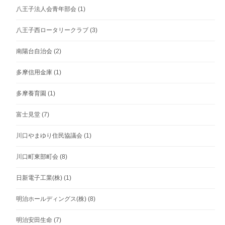
八王子法人会青年部会
(1)
八王子西ロータリークラブ
(3)
南陽台自治会
(2)
多摩信用金庫
(1)
多摩養育園
(1)
富士見堂
(7)
川口やまゆり住民協議会
(1)
川口町東部町会
(8)
日新電子工業(株)
(1)
明治ホールディングス(株)
(8)
明治安田生命
(7)