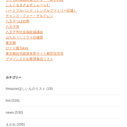
しんぐるまざぁずふぉーらむ
ハートフルバンク（シングルファミリー応援）
チャンス・フォー・チルドレン
八王子つばめ塾
八王子市
八王子市社会福祉協議会
はちおうじミライ応援団
東京都
ひとり親Tokyo
東京都住宅政策本部サイト都営住宅等
アマゾンえがお希望食品リスト
カテゴリー
Amazonほしいものリスト
(19)
hot
(528)
news
(530)
えがお
(295)