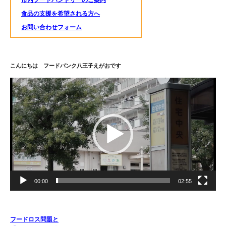
食品の支援を希望される方へ
お問い合わせフォーム
こんにちは フードバンク八王子えがおです
動
画
プ
レ
ー
ヤ
ー
00:00
02:55
フードロス問題と