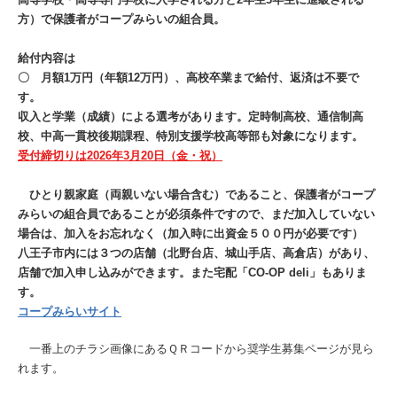
方）で保護者がコープみらいの組合員。
給付内容は
〇
月額1万円（年額12万円）、高校卒業まで給付、返済は不要で
す。
収入と学業（成績）による選考があります。定時制高校、通信制高
校、中高一貫校後期課程、特別支援学校高等部も対象になります。
受付締切りは2026年3月20日（金・祝）
ひとり親家庭（両親いない場合含む）であること、保護者がコープ
みらいの組合員であることが必須条件ですので、まだ加入していない
場合は、加入をお忘れなく（加入時に出資金５００円が必要です）
八王子市内には３つの店舗（北野台店、城山手店、高倉店）があり、
店舗で加入申し込みができます。また宅配「CO-OP deli」もありま
す。
コープみらいサイト
一番上のチラシ画像にあるＱＲコードから奨学生募集ページが見ら
れます。