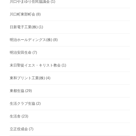
川口やまゆり住民協議会
(1)
川口町東部町会
(8)
日新電子工業(株)
(1)
明治ホールディングス(株)
(8)
明治安田生命
(7)
末日聖徒イエス・キリスト教会
(1)
東和プリント工業(株)
(4)
東都生協
(29)
生活クラブ生協
(2)
生活舎
(23)
立正佼成会
(7)