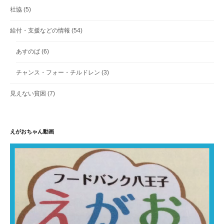
社協
(5)
給付・支援などの情報
(54)
あすのば
(6)
チャンス・フォー・チルドレン
(3)
見えない貧困
(7)
えがおちゃん動画
動
画
プ
レ
ー
ヤ
ー