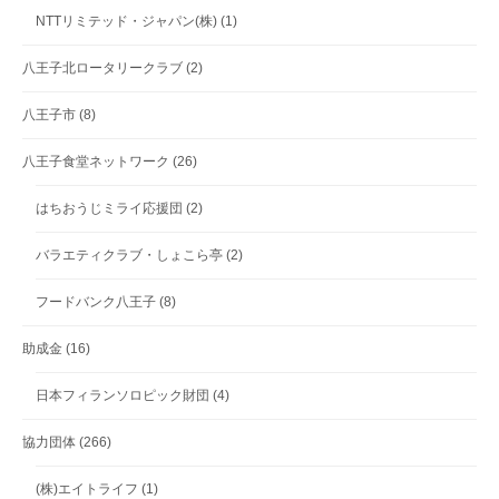
NTTリミテッド・ジャパン(株)
(1)
八王子北ロータリークラブ
(2)
八王子市
(8)
八王子食堂ネットワーク
(26)
はちおうじミライ応援団
(2)
バラエティクラブ・しょこら亭
(2)
フードバンク八王子
(8)
助成金
(16)
日本フィランソロピック財団
(4)
協力団体
(266)
(株)エイトライフ
(1)