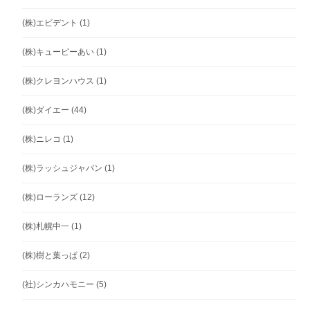
(株)エビデント
(1)
(株)キューピーあい
(1)
(株)クレヨンハウス
(1)
(株)ダイエー
(44)
(株)ニレコ
(1)
(株)ラッシュジャパン
(1)
(株)ローランズ
(12)
(株)札幌中一
(1)
(株)樹と葉っぱ
(2)
(社)シンカハモニー
(5)