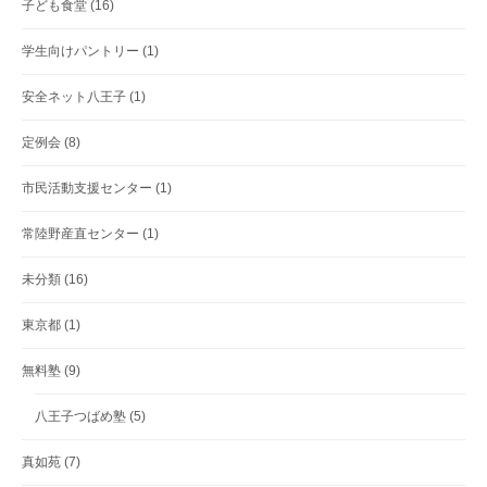
子ども食堂
(16)
学生向けパントリー
(1)
安全ネット八王子
(1)
定例会
(8)
市民活動支援センター
(1)
常陸野産直センター
(1)
未分類
(16)
東京都
(1)
無料塾
(9)
八王子つばめ塾
(5)
真如苑
(7)