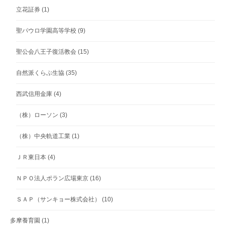
立花証券
(1)
聖パウロ学園高等学校
(9)
聖公会八王子復活教会
(15)
自然派くらぶ生協
(35)
西武信用金庫
(4)
（株）ローソン
(3)
（株）中央軌道工業
(1)
ＪＲ東日本
(4)
ＮＰＯ法人ポラン広場東京
(16)
ＳＡＰ（サンキョー株式会社）
(10)
多摩養育園
(1)