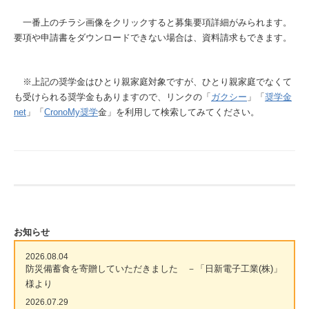
一番上のチラシ画像をクリックすると募集要項詳細がみられます。
要項や申請書をダウンロードできない場合は、資料請求もできます。
※上記の奨学金はひとり親家庭対象ですが、ひとり親家庭でなくて
も受けられる奨学金もありますので、リンクの「
ガクシー
」「
奨学金
net
」「
CronoMy奨学
金」を利用して検索してみてください。
お知らせ
2026.08.04
防災備蓄食を寄贈していただきました －「日新電子工業(株)」
様より
2026.07.29