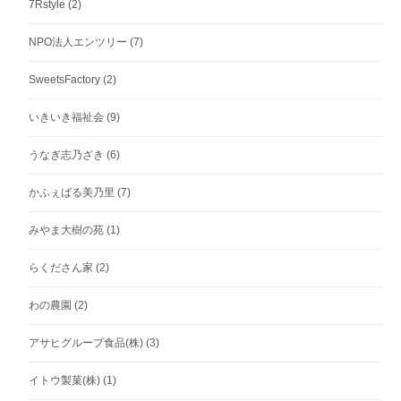
7Rstyle
(2)
NPO法人エンツリー
(7)
SweetsFactory
(2)
いきいき福祉会
(9)
うなぎ志乃ざき
(6)
かふぇばる美乃里
(7)
みやま大樹の苑
(1)
らくださん家
(2)
わの農園
(2)
アサヒグループ食品(株)
(3)
イトウ製菓(株)
(1)