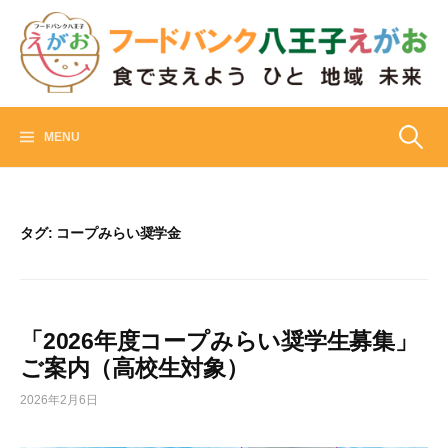
Skip
to
content
フードバンク八王子えがお
食でささえよう ひと 地域 未来
検
MENU
索:
タグ:
コープみらい奨学金
「2026年度コープみらい奨学生募集」
ご案内（高校生対象）
2026年2月6日