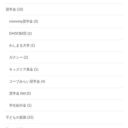
奨学金
(16)
cronomy奨学金
(3)
DAISO財団
(2)
わしまる大学
(1)
ガクシー
(2)
キッズドア基金
(1)
コープみらい奨学金
(4)
奨学金.Net
(5)
学生給付金
(1)
子どもの貧困
(32)