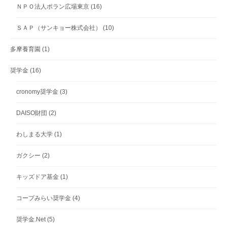
ＮＰＯ法人ポラン広場東京
(16)
ＳＡＰ（サンキョー株式会社）
(10)
多摩養育園
(1)
奨学金
(16)
cronomy奨学金
(3)
DAISO財団
(2)
わしまる大学
(1)
ガクシー
(2)
キッズドア基金
(1)
コープみらい奨学金
(4)
奨学金.Net
(5)