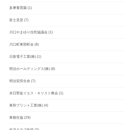
多摩養育園
(1)
富士見堂
(7)
川口やまゆり住民協議会
(1)
川口町東部町会
(8)
日新電子工業(株)
(1)
明治ホールディングス(株)
(8)
明治安田生命
(7)
末日聖徒イエス・キリスト教会
(1)
東和プリント工業(株)
(4)
東都生協
(29)
生活クラブ生協
(2)