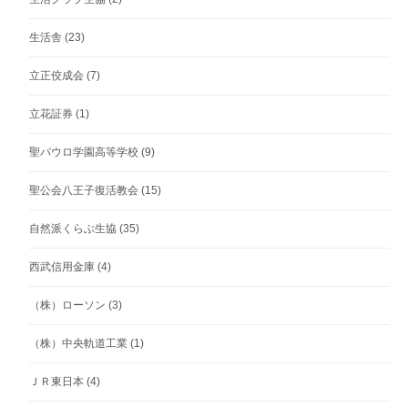
生活舎
(23)
立正佼成会
(7)
立花証券
(1)
聖パウロ学園高等学校
(9)
聖公会八王子復活教会
(15)
自然派くらぶ生協
(35)
西武信用金庫
(4)
（株）ローソン
(3)
（株）中央軌道工業
(1)
ＪＲ東日本
(4)