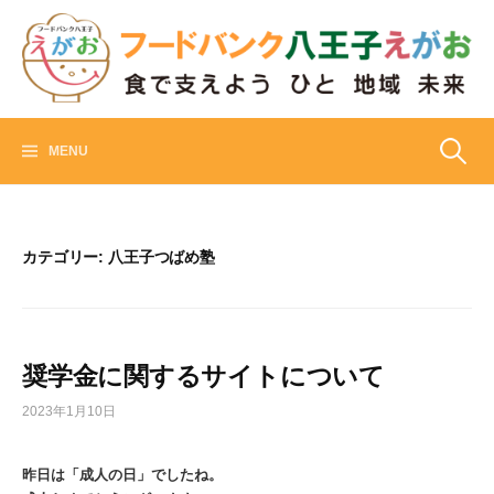
Skip
to
content
フードバンク八王子えがお
食でささえよう ひと 地域 未来
検
MENU
索:
カテゴリー:
八王子つばめ塾
奨学金に関するサイトについて
2023年1月10日
昨日は「成人の日」でしたね。