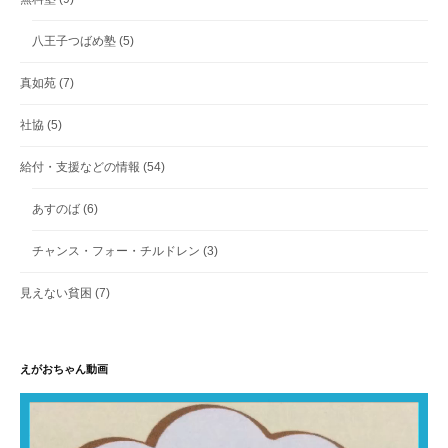
八王子つばめ塾
(5)
真如苑
(7)
社協
(5)
給付・支援などの情報
(54)
あすのば
(6)
チャンス・フォー・チルドレン
(3)
見えない貧困
(7)
えがおちゃん動画
動
画
プ