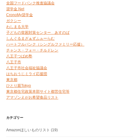
全国フードバンク推進協議会
奨学金.Net
CronoMy奨学金
ガクシー
わしまる大学
子どもの貧困対策センター あすのば
しんぐるまざぁずふぉーらむ
ハートフルバンク（シングルファミリー応援）
チャンス・フォー・チルドレン
八王子つばめ塾
八王子市
八王子市社会福祉協議会
はちおうじミライ応援団
東京都
ひとり親Tokyo
東京都住宅政策本部サイト都営住宅等
アマゾンえがお希望食品リスト
カテゴリー
Amazonほしいものリスト
(19)