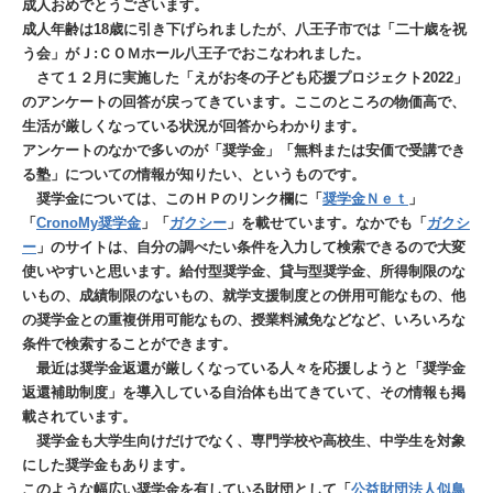
成人おめでとうございます。
成人年齢は18歳に引き下げられましたが、八王子市では「二十歳を祝
う会」がＪ:ＣＯＭホール八王子でおこなわれました。
さて１２月に実施した「えがお冬の子ども応援プロジェクト2022」
のアンケートの回答が戻ってきています。ここのところの物価高で、
生活が厳しくなっている状況が回答からわかります。
アンケートのなかで多いのが「奨学金」「無料または安価で受講でき
る塾」についての情報が知りたい、というものです。
奨学金については、このＨＰのリンク欄に「
奨学金Ｎｅｔ
」
「
CronoMy奨学金
」「
ガクシー
」を載せています。なかでも「
ガクシ
ー
」のサイトは、自分の調べたい条件を入力して検索できるので大変
使いやすいと思います。給付型奨学金、貸与型奨学金、所得制限のな
いもの、成績制限のないもの、就学支援制度との併用可能なもの、他
の奨学金との重複併用可能なもの、授業料減免などなど、いろいろな
条件で検索することができます。
最近は奨学金返還が厳しくなっている人々を応援しようと「奨学金
返還補助制度」を導入している自治体も出てきていて、その情報も掲
載されています。
奨学金も大学生向けだけでなく、専門学校や高校生、中学生を対象
にした奨学金もあります。
このような幅広い奨学金を有している財団として「
公益財団法人似鳥