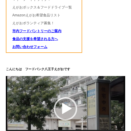
えがおボックス＆フードドライブ一覧
Amazonえがお希望食品リスト
えがおボランティア募集！
市内フードパントリーのご案内
食品の支援を希望される方へ
お問い合わせフォーム
こんにちは フードバンク八王子えがおです
動
画
プ
レ
ー
ヤ
ー