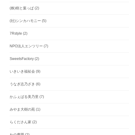
(株)樹と葉っぱ
(2)
(社)シンカハモニー
(5)
7Rstyle
(2)
NPO法人エンツリー
(7)
SweetsFactory
(2)
いきいき福祉会
(9)
うなぎ志乃ざき
(6)
かふぇばる美乃里
(7)
みやま大樹の苑
(1)
らくださん家
(2)
わの農園
(2)