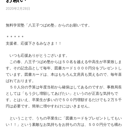
2020年2月28日
無料学習塾「八王子つばめ塾」からのお願いです。
＊＊＊＊＊
支援者、応援下さるみなさま！！
いつも応援ありがとうございます。
この春、八王子つばめ塾からは５０名を越える中高生が卒業致しま
す。その記念品として毎年、図書カード１０００円分をプレゼントし
ています。図書カードは、本はもちろん文房具も買えるので、毎年喜
ばれております。
５０人分の予算は年度当初から確保はしてあるのですが、
事務局長
としては「もう少し増額してあげたい」というのが正直な気持ちで
す。とはいえ、卒業生が多いので５００円増額するだけでも２万５千
円は必要です。簡単に増やすわけにはいきません。
ということで、うちの卒業生に「図書カードをプレゼントしてもい
い！！」という素敵なお気持ちをお持ちの方は、５００円分でも構わ