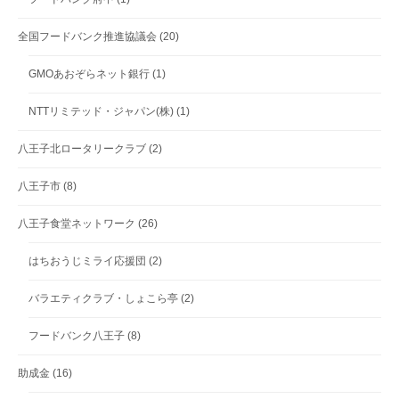
全国フードバンク推進協議会
(20)
GMOあおぞらネット銀行
(1)
NTTリミテッド・ジャパン(株)
(1)
八王子北ロータリークラブ
(2)
八王子市
(8)
八王子食堂ネットワーク
(26)
はちおうじミライ応援団
(2)
バラエティクラブ・しょこら亭
(2)
フードバンク八王子
(8)
助成金
(16)