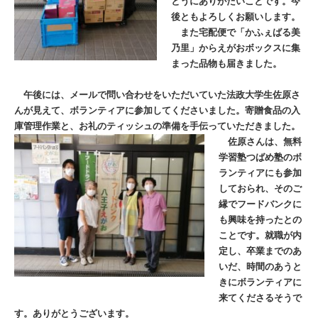
とうにありがたいことです。今
後ともよろしくお願いします。
また宅配便で「かふぇばる美
乃里」からえがおボックスに集
まった品物も届きました。
午後には、メールで問い合わせをいただいていた法政大学生佐原さ
んが見えて、ボランティアに参加してくださいました。寄贈食品の入
庫管理作業と、お礼のティッシュの準備を手伝っていただきました。
佐原さんは、無料
学習塾つばめ塾のボ
ランティアにも参加
しておられ、そのご
縁でフードバンクに
も興味を持ったとの
ことです。就職が内
定し、卒業までのあ
いだ、時間のあうと
きにボランティアに
来てくださるそうで
す。ありがとうございます。