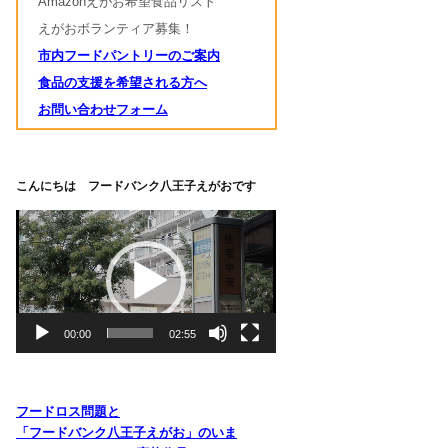
Amazonえがお希望食品リスト
えがおボランティア募集！
市内フードパントリーのご案内
食品の支援を希望される方へ
お問い合わせフォーム
こんにちは フードバンク八王子えがおです
動
画
プ
レ
ー
ヤ
00:00
02:55
ー
フードロス問題と
「フードバンク八王子えがお」のいま