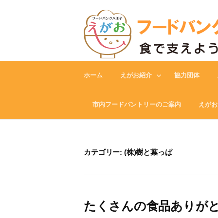
Skip
to
content
ホーム
えがお紹介
協力団体
市内フードパントリーのご案内
えがお
カテゴリー:
(株)樹と葉っぱ
たくさんの食品ありがと