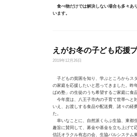
食べ物だけでは解決しない場合も多々あり
います。
えがお冬の子ども応援プ
2019年12月26日
子どもの貧困を知り、学ぶところからスタ
の家庭を応援したいと思ってきました。昨
ばめ塾」の生徒のうち希望するご家庭に食
今年度は、八王子市内の子育て世帯へと対
いえ、お渡しする食品や配送費、諸々の経
た。
幸いなことに、自然派くらぶ生協、東都生
趣旨に賛同して、募金や基金を立ち上げて
信託オラクル有志の会、生協パルシステム