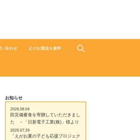
食でささえよう ひと 地域 未来
検
問い合わせ
えがお通信＆資料
索:
お知らせ
2026.08.04
防災備蓄食を寄贈していただきまし
た －「日新電子工業(株)」様より
2026.07.29
「えがお夏の子ども応援プロジェク