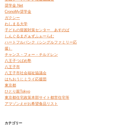
奨学金.Net
CronoMy奨学金
ガクシー
わしまる大学
子どもの貧困対策センター あすのば
しんぐるまざぁずふぉーらむ
ハートフルバンク（シングルファミリー応
援）
チャンス・フォー・チルドレン
八王子つばめ塾
八王子市
八王子市社会福祉協議会
はちおうじミライ応援団
東京都
ひとり親Tokyo
東京都住宅政策本部サイト都営住宅等
アマゾンえがお希望食品リスト
カテゴリー