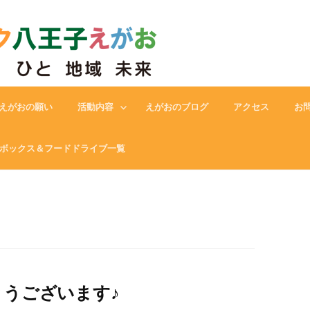
フードバンク八王子えがお
えがおの願い
活動内容
えがおのブログ
アクセス
お
ボックス＆フードドライブ一覧
うございます♪