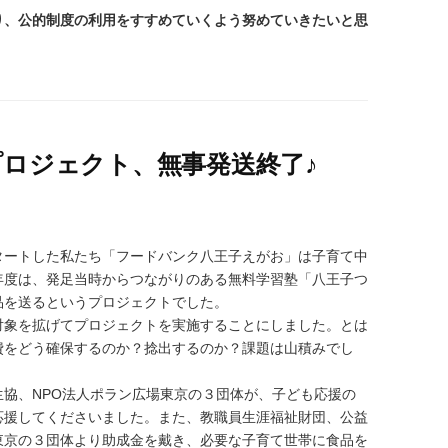
、公的制度の利用をすすめていくよう努めていきたいと思
ロジェクト、無事発送終了♪
ートした私たち「フードバンク八王子えがお」は子育て中
年度は、発足当時からつながりのある無料学習塾「八王子つ
品を送るというプロジェクトでした。
象を拡げてプロジェクトを実施することにしました。とは
費をどう確保するのか？捻出するのか？課題は山積みでし
協、NPO法人ポラン広場東京の３団体が、子ども応援の
応援してくださいました。また、教職員生涯福祉財団、公益
東京の３団体より助成金を戴き、必要な子育て世帯に食品を