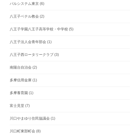
パルシステム東京
(6)
八王子ベテル教会
(2)
八王子学園八王子高等学校・中学校
(5)
八王子法人会青年部会
(1)
八王子西ロータリークラブ
(3)
南陽台自治会
(2)
多摩信用金庫
(1)
多摩養育園
(1)
富士見堂
(7)
川口やまゆり住民協議会
(1)
川口町東部町会
(8)