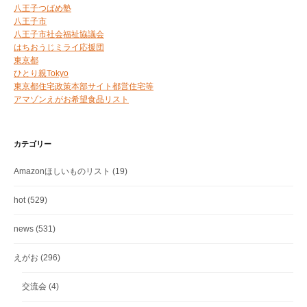
八王子つばめ塾
八王子市
八王子市社会福祉協議会
はちおうじミライ応援団
東京都
ひとり親Tokyo
東京都住宅政策本部サイト都営住宅等
アマゾンえがお希望食品リスト
カテゴリー
Amazonほしいものリスト
(19)
hot
(529)
news
(531)
えがお
(296)
交流会
(4)