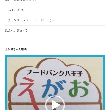
あすのば
(6)
チャンス・フォー・チルドレン
(3)
見えない貧困
(7)
えがおちゃん動画
動
画
プ
レ
ー
ヤ
ー