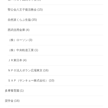
聖公会八王子復活教会
(15)
自然派くらぶ生協
(35)
西武信用金庫
(4)
（株）ローソン
(3)
（株）中央軌道工業
(1)
ＪＲ東日本
(4)
ＮＰＯ法人ポラン広場東京
(16)
ＳＡＰ（サンキョー株式会社）
(10)
多摩養育園
(1)
奨学金
(16)