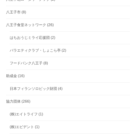
八王子市
(8)
八王子食堂ネットワーク
(26)
はちおうじミライ応援団
(2)
バラエティクラブ・しょこら亭
(2)
フードバンク八王子
(8)
助成金
(16)
日本フィランソロピック財団
(4)
協力団体
(266)
(株)エイトライフ
(1)
(株)エビデント
(1)