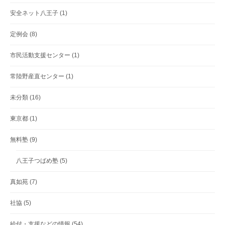
安全ネット八王子
(1)
定例会
(8)
市民活動支援センター
(1)
常陸野産直センター
(1)
未分類
(16)
東京都
(1)
無料塾
(9)
八王子つばめ塾
(5)
真如苑
(7)
社協
(5)
給付・支援などの情報
(54)