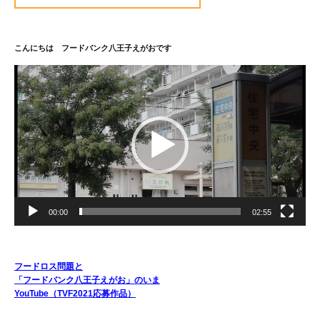
こんにちは フードバンク八王子えがおです
動
画
プ
レ
ー
ヤ
ー
00:00
02:55
フードロス問題と
「フードバンク八王子えがお」のいま
YouTube（TVF2021応募作品）