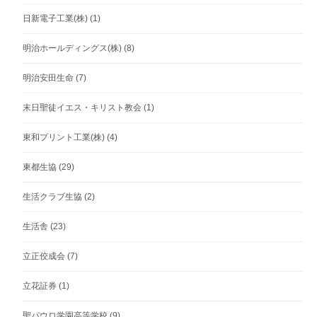
日新電子工業(株)
(1)
明治ホールディングス(株)
(8)
明治安田生命
(7)
末日聖徒イエス・キリスト教会
(1)
東和プリント工業(株)
(4)
東都生協
(29)
生活クラブ生協
(2)
生活舎
(23)
立正佼成会
(7)
立花証券
(1)
聖パウロ学園高等学校
(9)