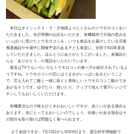
本日はオイシックス・ラ・大地様よりたくさんのトウモロコシをい
ただきました。先日寄贈のお話をいただき、有機栽培で大地の恵みを
いっぱいに受けたトウモロコシを、いつも食品をお届けしている児童
養護施設や今週中に開催予定のある子ども食堂に、全部で410本直送
していただきました。ほんとうにありがとうございました。各施設か
らも「ありがとう」の電話をいただいています。
最近はTVでもいろいろなトウモロコシの食べ方が紹介されているよ
うですね。トウモロコシの芯にはうまみがいっぱいあるということ
で、芯も入れてご飯と一緒に炊くと美味しいトウモロコシご飯ができ
あがるそうです。ゆでたり、焼いたり、ラップで包んで電子レンジで
チンしてもおいしくいただけます。
有機農法なので味もひときわおいしいですが、虫くいがある場合も
あります。虫にとってもおいしいのでしょう。虫食いがある場合はそ
の部分を取り除けば問題なく食べられます。
さて余談ですが、7月13日から10月8日まで、国立科学博物館で