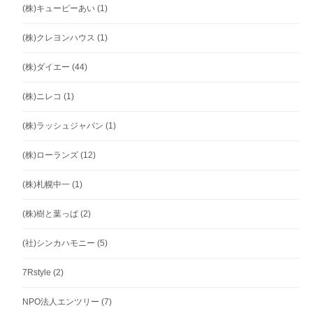
(株)キューピーあい
(1)
(株)クレヨンハウス
(1)
(株)ダイエー
(44)
(株)ニレコ
(1)
(株)ラッシュジャパン
(1)
(株)ローランズ
(12)
(株)札幌中一
(1)
(株)樹と葉っぱ
(2)
(社)シンカハモニー
(5)
7Rstyle
(2)
NPO法人エンツリー
(7)