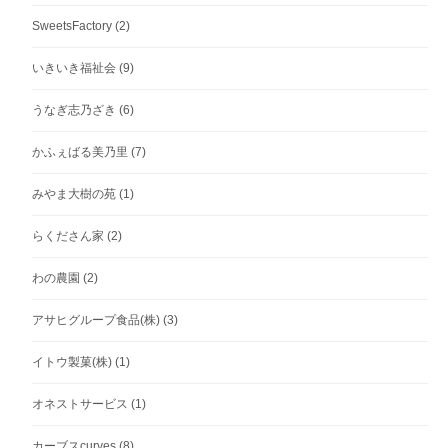
SweetsFactory
(2)
いきいき福祉会
(9)
うなぎ志乃ざき
(6)
かふぇばる美乃里
(7)
みやま大樹の苑
(1)
らくださん家
(2)
わの農園
(2)
アサヒグループ食品(株)
(3)
イトウ製菓(株)
(1)
オネストサービス
(1)
カーブスcurves
(8)