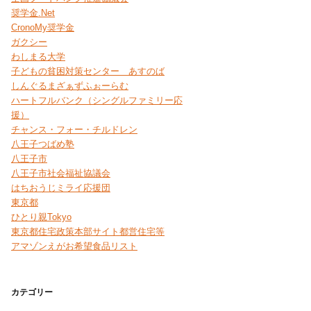
奨学金.Net
CronoMy奨学金
ガクシー
わしまる大学
子どもの貧困対策センター あすのば
しんぐるまざぁずふぉーらむ
ハートフルバンク（シングルファミリー応
援）
チャンス・フォー・チルドレン
八王子つばめ塾
八王子市
八王子市社会福祉協議会
はちおうじミライ応援団
東京都
ひとり親Tokyo
東京都住宅政策本部サイト都営住宅等
アマゾンえがお希望食品リスト
カテゴリー