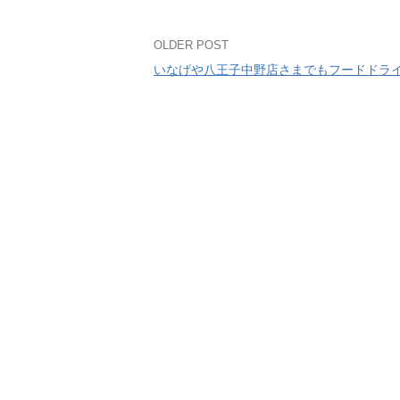
Post
OLDER POST
いなげや八王子中野店さまでもフードドライ
navigation