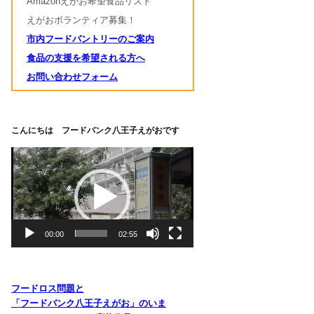
Amazonえがお希望食品リスト
えがおボランティア募集！
市内フードパントリーのご案内
食品の支援を希望される方へ
お問い合わせフォーム
こんにちは フードバンク八王子えがおです
動
画
プ
レ
ー
ヤ
00:00
02:55
ー
フードロス問題と
「フードバンク八王子えがお」のいま