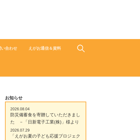
食でささえよう ひと 地域 未来
検
問い合わせ
えがお通信＆資料
索:
お知らせ
2026.08.04
防災備蓄食を寄贈していただきまし
た －「日新電子工業(株)」様より
2026.07.29
「えがお夏の子ども応援プロジェク