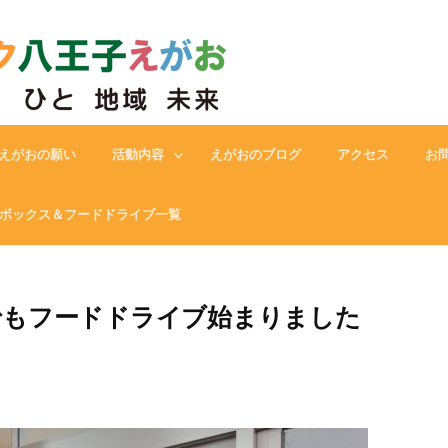
フードバンク八王子えがお
えがおの願い
活動内容
えがおのブログ
アクセス
お
ボックス＆フードドライブ一覧
でもフードドライブ始まりました