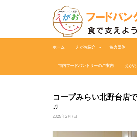
Skip
to
content
ホーム
えがお紹介
協力団体
市内フードパントリーのご案内
えがお
コープみらい北野台店
♬
2025年2月7日