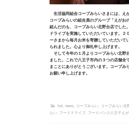
生活協同組合コープみらいさまには、えが
コープみらいの組合員のグループ「えがお
組んだのも、コープみらい北野台店でした
ドライブを実施していただいています。２
ーさまから毎月お米を寄贈していただいて
られました。心より御礼申し上げます。
そして今年の１月よりコープみらい北野台
ました。
これで八王子市内の３つの店舗全
まことにありがとうございます。コープみ
お願い申し上げます。
hot
,
news
,
コープみらい
,
コープみらい北
らい
,
フードドライブ
,
フードバンク八王子えが