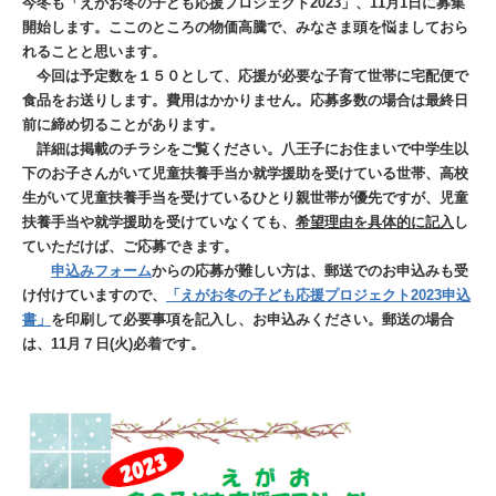
今冬も「えがお冬の子ども応援プロジェクト2023」、11月1日に募集
開始します。ここのところの物価高騰で、みなさま頭を悩ましておら
れることと思います。
今回は予定数を１５０として、応援が必要な子育て世帯に宅配便で
食品をお送りします。費用はかかりません。
応募多数の場合は最終日
前に締め切ることがあります。
詳細は
掲載のチラシをご覧ください。八王子にお住まいで中学生以
下のお子さんがいて児童扶養手当か就学援助を受けている世帯、高校
生がいて児童扶養手当を受けているひとり親世帯が優先ですが、児童
扶養手当や就学援助を受けていなくても、
希望理由を具体的に記入
し
ていただけば、ご応募できます。
申込みフォーム
からの応募が難しい方は、郵送でのお申込みも受
け付けていますので、
「えがお冬の子ども応援プロジェクト2023申込
書」
を印刷して必要事項を記入し、お申込みください。郵送の場合
は、11月７日(火)必着です。