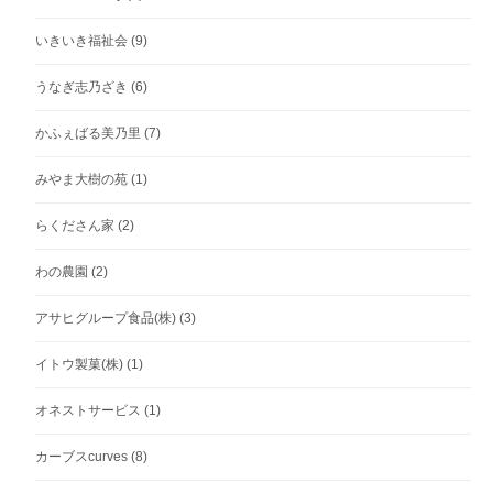
いきいき福祉会
(9)
うなぎ志乃ざき
(6)
かふぇばる美乃里
(7)
みやま大樹の苑
(1)
らくださん家
(2)
わの農園
(2)
アサヒグループ食品(株)
(3)
イトウ製菓(株)
(1)
オネストサービス
(1)
カーブスcurves
(8)