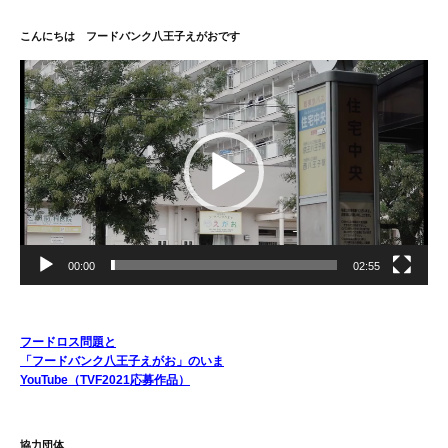
こんにちは フードバンク八王子えがおです
動
画
プ
レ
ー
ヤ
ー
00:00
02:55
フードロス問題と
「フードバンク八王子えがお」のいま
YouTube（TVF2021応募作品）
協力団体