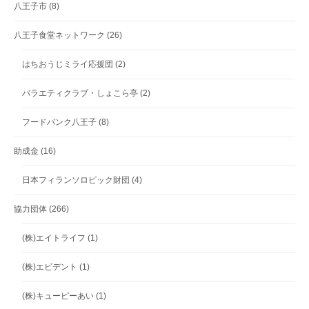
八王子市
(8)
八王子食堂ネットワーク
(26)
はちおうじミライ応援団
(2)
バラエティクラブ・しょこら亭
(2)
フードバンク八王子
(8)
助成金
(16)
日本フィランソロピック財団
(4)
協力団体
(266)
(株)エイトライフ
(1)
(株)エビデント
(1)
(株)キューピーあい
(1)