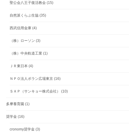
聖公会八王子復活教会
(15)
自然派くらぶ生協
(35)
西武信用金庫
(4)
（株）ローソン
(3)
（株）中央軌道工業
(1)
ＪＲ東日本
(4)
ＮＰＯ法人ポラン広場東京
(16)
ＳＡＰ（サンキョー株式会社）
(10)
多摩養育園
(1)
奨学金
(16)
cronomy奨学金
(3)