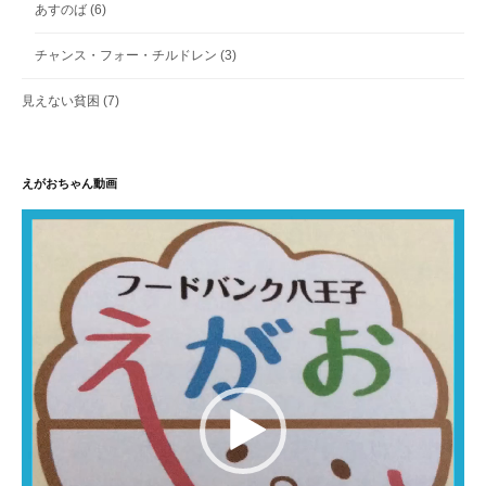
あすのば
(6)
チャンス・フォー・チルドレン
(3)
見えない貧困
(7)
えがおちゃん動画
動
画
プ
レ
ー
ヤ
ー