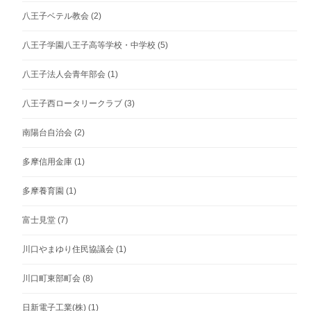
八王子ベテル教会
(2)
八王子学園八王子高等学校・中学校
(5)
八王子法人会青年部会
(1)
八王子西ロータリークラブ
(3)
南陽台自治会
(2)
多摩信用金庫
(1)
多摩養育園
(1)
富士見堂
(7)
川口やまゆり住民協議会
(1)
川口町東部町会
(8)
日新電子工業(株)
(1)