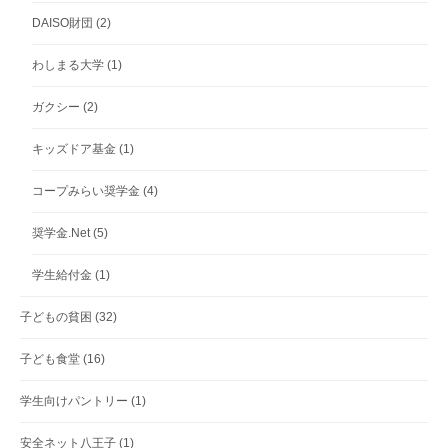
DAISO財団
(2)
わしまる大学
(1)
ガクシー
(2)
キッズドア基金
(1)
コープみらい奨学金
(4)
奨学金.Net
(5)
学生給付金
(1)
子どもの貧困
(32)
子ども食堂
(16)
学生向けパントリー
(1)
安全ネット八王子
(1)