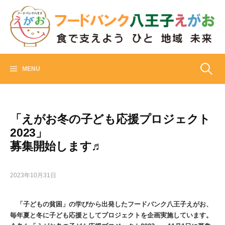
Skip
to
content
フードバンク八王子えがお
食でささえよう ひと 地域 未来
検
MENU
索:
「えがお冬の子ども応援プロジェクト
2023」
募集開始します♬
2023年10月31日
「子どもの貧困」の学びから出発したフードバンク八王子えがお、
毎年夏と冬に子ども応援としてプロジェクトを企画実施しています。