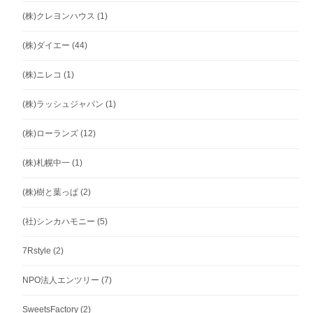
(株)クレヨンハウス
(1)
(株)ダイエー
(44)
(株)ニレコ
(1)
(株)ラッシュジャパン
(1)
(株)ローランズ
(12)
(株)札幌中一
(1)
(株)樹と葉っぱ
(2)
(社)シンカハモニー
(5)
7Rstyle
(2)
NPO法人エンツリー
(7)
SweetsFactory
(2)