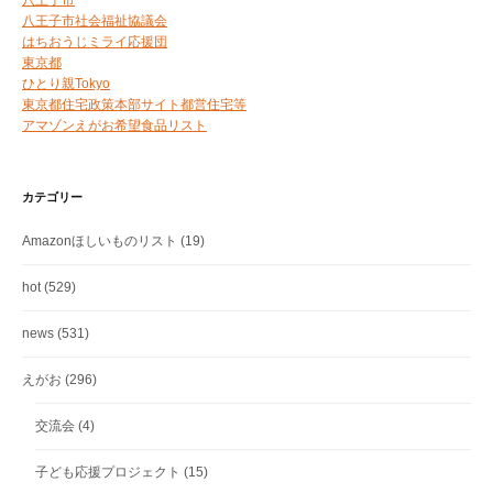
八王子市
八王子市社会福祉協議会
はちおうじミライ応援団
東京都
ひとり親Tokyo
東京都住宅政策本部サイト都営住宅等
アマゾンえがお希望食品リスト
カテゴリー
Amazonほしいものリスト
(19)
hot
(529)
news
(531)
えがお
(296)
交流会
(4)
子ども応援プロジェクト
(15)