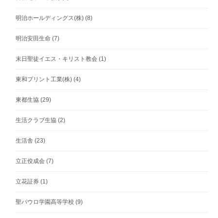
明治ホールディングス(株)
(8)
明治安田生命
(7)
末日聖徒イエス・キリスト教会
(1)
東和プリント工業(株)
(4)
東都生協
(29)
生活クラブ生協
(2)
生活舎
(23)
立正佼成会
(7)
立花証券
(1)
聖パウロ学園高等学校
(9)