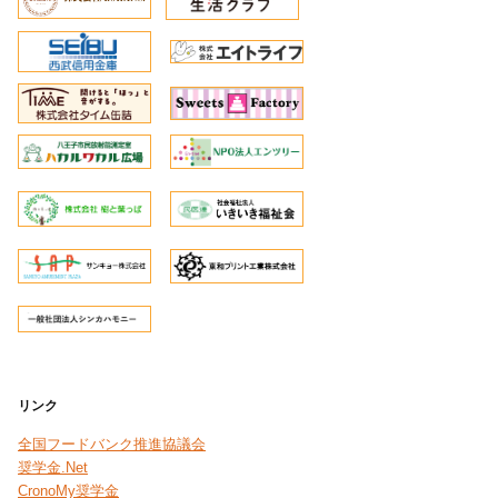
リンク
全国フードバンク推進協議会
奨学金.Net
CronoMy奨学金