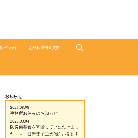
食でささえよう ひと 地域 未来
検
問い合わせ
えがお通信＆資料
索:
お知らせ
2026.08.08
事務所お休みのお知らせ
2026.08.04
防災備蓄食を寄贈していただきまし
た －「日新電子工業(株)」様より