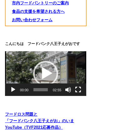
市内フードパントリーのご案内
食品の支援を希望される方へ
お問い合わせフォーム
こんにちは フードバンク八王子えがおです
動
画
プ
レ
ー
ヤ
00:00
02:55
ー
フードロス問題と
「フードバンク八王子えがお」のいま
YouTube（TVF2021応募作品）