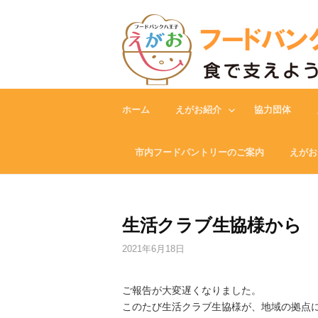
Skip
to
content
ホーム
えがお紹介
協力団体
市内フードパントリーのご案内
えがお
生活クラブ生協様から
2021年6月18日
ご報告が大変遅くなりました。
このたび生活クラブ生協様が、地域の拠点