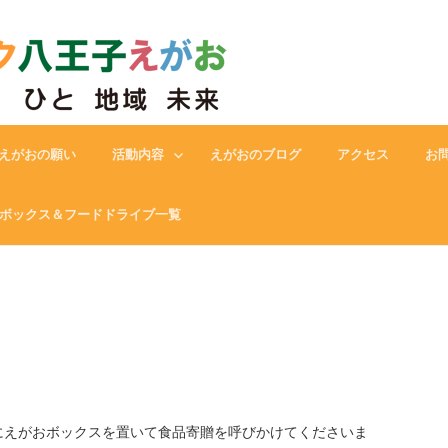
フードバンク八王子えがお
えがおの願い
活動内容
えがおのブログ
アクセス
お
ボックス＆フードドライブ一覧
にえがおボックスを置いて食品寄贈を呼びかけてくださいま