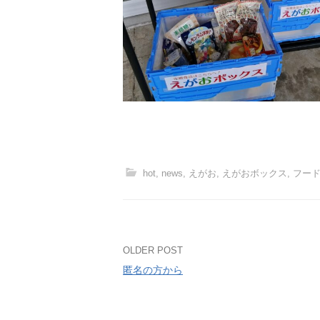
hot
,
news
,
えがお
,
えがおボックス
,
フー
Post
OLDER POST
匿名の方から
navigation