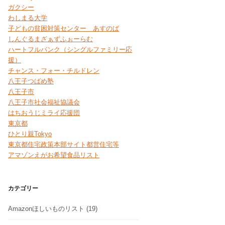
ガクシー
わしまる大学
子どもの貧困対策センター あすのば
しんぐるまざぁずふぉーらむ
ハートフルバンク（シングルファミリー応
援）
チャンス・フォー・チルドレン
八王子つばめ塾
八王子市
八王子市社会福祉協議会
はちおうじミライ応援団
東京都
ひとり親Tokyo
東京都住宅政策本部サイト都営住宅等
アマゾンえがお希望食品リスト
カテゴリー
Amazonほしいものリスト
(19)