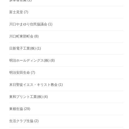
多摩養育園
(1)
富士見堂
(7)
川口やまゆり住民協議会
(1)
川口町東部町会
(8)
日新電子工業(株)
(1)
明治ホールディングス(株)
(8)
明治安田生命
(7)
末日聖徒イエス・キリスト教会
(1)
東和プリント工業(株)
(4)
東都生協
(29)
生活クラブ生協
(2)