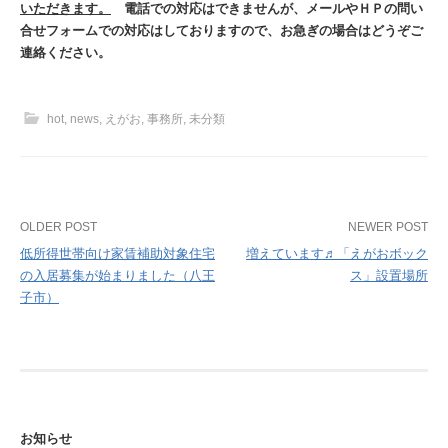
いただきます。
電話での対応はできませんが、メールやＨＰの問い
合せフォームでの対応はしておりますので、お急ぎの場合はどうぞご
連絡ください。
hot
,
news
,
えがお
,
事務所
,
未分類
Post
OLDER POST
NEWER POST
低所得世帯向け家賃補助対象住宅
増えています♬「えがおボック
navigation
の入居募集が始まりました（八王
ス」設置場所
子市）
お知らせ