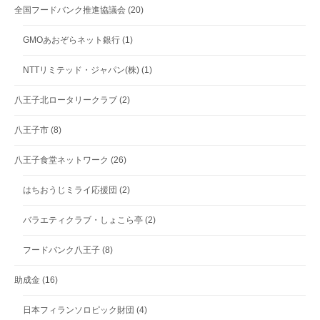
全国フードバンク推進協議会
(20)
GMOあおぞらネット銀行
(1)
NTTリミテッド・ジャパン(株)
(1)
八王子北ロータリークラブ
(2)
八王子市
(8)
八王子食堂ネットワーク
(26)
はちおうじミライ応援団
(2)
バラエティクラブ・しょこら亭
(2)
フードバンク八王子
(8)
助成金
(16)
日本フィランソロピック財団
(4)