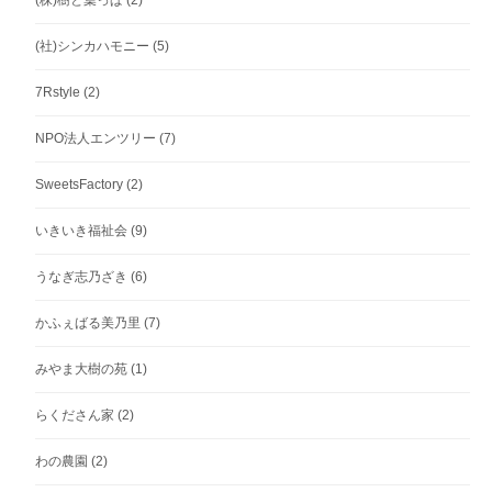
(株)樹と葉っぱ
(2)
(社)シンカハモニー
(5)
7Rstyle
(2)
NPO法人エンツリー
(7)
SweetsFactory
(2)
いきいき福祉会
(9)
うなぎ志乃ざき
(6)
かふぇばる美乃里
(7)
みやま大樹の苑
(1)
らくださん家
(2)
わの農園
(2)