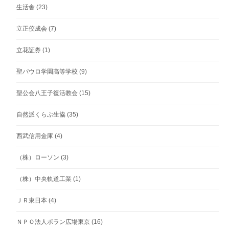
生活舎
(23)
立正佼成会
(7)
立花証券
(1)
聖パウロ学園高等学校
(9)
聖公会八王子復活教会
(15)
自然派くらぶ生協
(35)
西武信用金庫
(4)
（株）ローソン
(3)
（株）中央軌道工業
(1)
ＪＲ東日本
(4)
ＮＰＯ法人ポラン広場東京
(16)