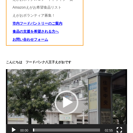
Amazonえがお希望食品リスト
えがおボランティア募集！
市内フードパントリーのご案内
食品の支援を希望される方へ
お問い合わせフォーム
こんにちは フードバンク八王子えがおです
動
画
プ
レ
ー
ヤ
ー
00:00
02:55