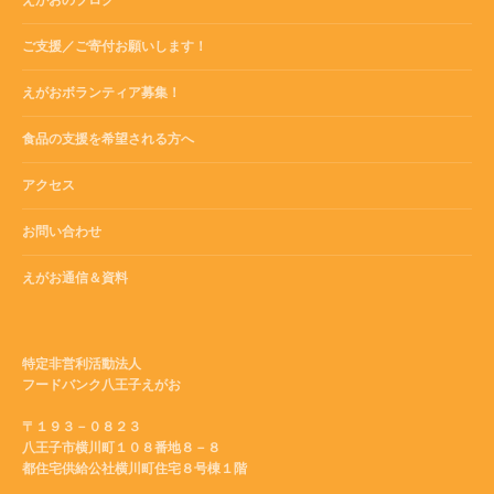
えがおのブログ
ご支援／ご寄付お願いします！
えがおボランティア募集！
食品の支援を希望される方へ
アクセス
お問い合わせ
えがお通信＆資料
特定非営利活動法人
フードバンク八王子えがお
〒１９３－０８２３
八王子市横川町１０８番地８－８
都住宅供給公社横川町住宅８号棟１階