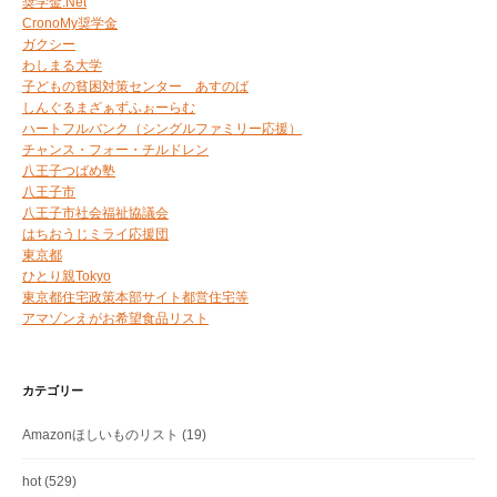
奨学金.Net
CronoMy奨学金
ガクシー
わしまる大学
子どもの貧困対策センター あすのば
しんぐるまざぁずふぉーらむ
ハートフルバンク（シングルファミリー応援）
チャンス・フォー・チルドレン
八王子つばめ塾
八王子市
八王子市社会福祉協議会
はちおうじミライ応援団
東京都
ひとり親Tokyo
東京都住宅政策本部サイト都営住宅等
アマゾンえがお希望食品リスト
カテゴリー
Amazonほしいものリスト
(19)
hot
(529)