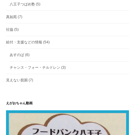
八王子つばめ塾
(5)
真如苑
(7)
社協
(5)
給付・支援などの情報
(54)
あすのば
(6)
チャンス・フォー・チルドレン
(3)
見えない貧困
(7)
えがおちゃん動画
動
画
プ
レ