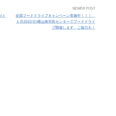
NEWER POST
がと
全国フードドライブキャンペーン実施中！！！
１月20日(日)横山南市民センターでフードドライ
ブ開催します、ご協力を！