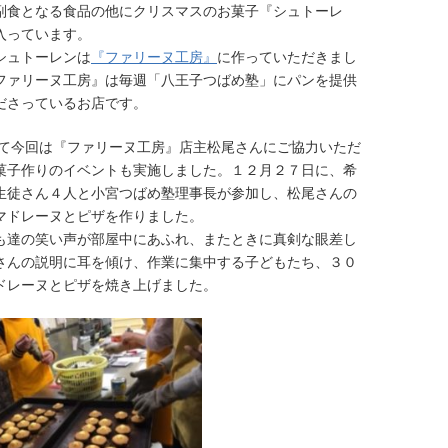
副食となる食品の他にクリスマスのお菓子『シュトーレ
入っています。
ュトーレンは
『ファリーヌ工房』
に作っていただきまし
ファリーヌ工房』は毎週「八王子つばめ塾」にパンを提供
ださっているお店です。
今回は『ファリーヌ工房』店主松尾さんにご協力いただ
菓子作りのイベントも実施しました。１２月２７日に、希
生徒さん４人と小宮つばめ塾理事長が参加し、松尾さんの
マドレーヌとピザを作りました。
達の笑い声が部屋中にあふれ、またときに真剣な眼差し
さんの説明に耳を傾け、作業に集中する子どもたち、３０
ドレーヌとピザを焼き上げました。