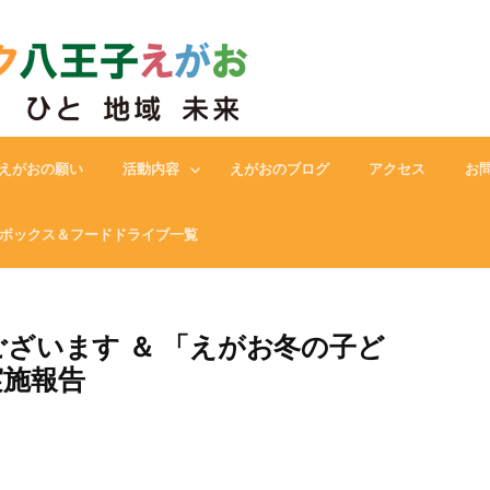
フードバンク八王子えがお
えがおの願い
活動内容
えがおのブログ
アクセス
お
ボックス＆フードドライブ一覧
ざいます ＆ 「えがお冬の子ど
実施報告