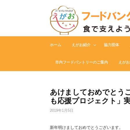
Skip
to
content
ホーム
えがお紹介
協力団体
市内フードパントリーのご案内
えがお
あけましておめでとうご
も応援プロジェクト」
2019年1月5日
新年明けましておめでとうございます。