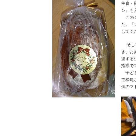
主食・
ン』も
このシ
た。『
してく
そして
き、お
望する
指導で
子ども
で松尾
個のマ