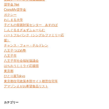
奨学金.Net
CronoMy奨学金
ガクシー
わしまる大学
子どもの貧困対策センター あすのば
しんぐるまざぁずふぉーらむ
ハートフルバンク（シングルファミリー応
援）
チャンス・フォー・チルドレン
八王子つばめ塾
八王子市
八王子市社会福祉協議会
はちおうじミライ応援団
東京都
ひとり親Tokyo
東京都住宅政策本部サイト都営住宅等
アマゾンえがお希望食品リスト
カテゴリー