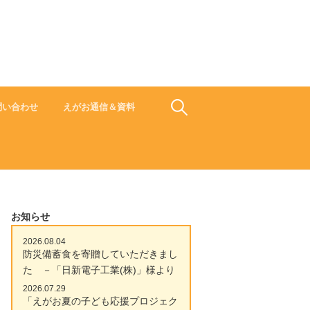
食でささえよう ひと 地域 未来
検
問い合わせ
えがお通信＆資料
索:
お知らせ
2026.08.04
防災備蓄食を寄贈していただきまし
た －「日新電子工業(株)」様より
2026.07.29
「えがお夏の子ども応援プロジェク