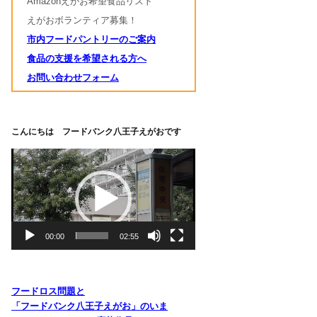
Amazonえがお希望食品リスト
えがおボランティア募集！
市内フードパントリーのご案内
食品の支援を希望される方へ
お問い合わせフォーム
こんにちは フードバンク八王子えがおです
動
画
プ
レ
ー
ヤ
00:00
02:55
ー
フードロス問題と
「フードバンク八王子えがお」のいま