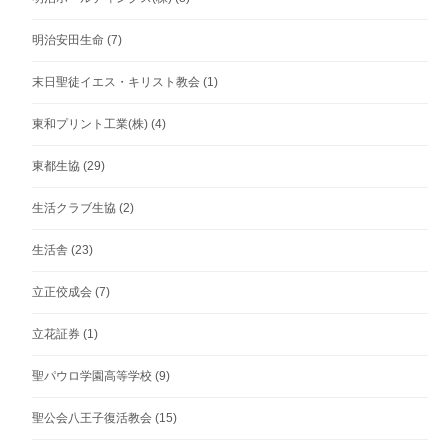
明治安田生命
(7)
末日聖徒イエス・キリスト教会
(1)
東和プリント工業(株)
(4)
東都生協
(29)
生活クラブ生協
(2)
生活舎
(23)
立正佼成会
(7)
立花証券
(1)
聖パウロ学園高等学校
(9)
聖公会八王子復活教会
(15)