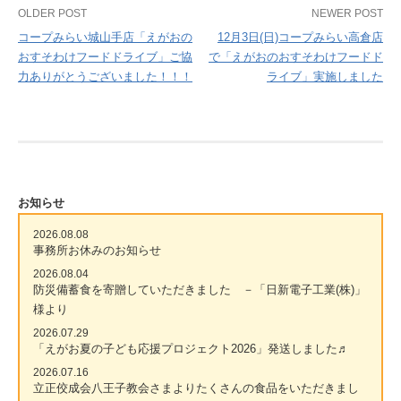
Post
OLDER POST
NEWER POST
コープみらい城山手店「えがおの
12月3日(日)コープみらい高倉店
navigation
おすそわけフードドライブ」ご協
で「えがおのおすそわけフードド
力ありがとうございました！！！
ライブ」実施しました
お知らせ
2026.08.08
事務所お休みのお知らせ
2026.08.04
防災備蓄食を寄贈していただきました －「日新電子工業(株)」
様より
2026.07.29
「えがお夏の子ども応援プロジェクト2026」発送しました♬
2026.07.16
立正佼成会八王子教会さまよりたくさんの食品をいただきまし