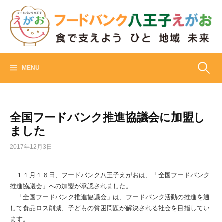
Skip
to
content
フードバンク八王子えがお
食でささえよう ひと 地域 未来
検
MENU
索:
全国フードバンク推進協議会に加盟し
ました
2017年12月3日
１１月１６日、フードバンク八王子えがおは、「全国フードバンク
推進協議会」への加盟が承認されました。
「全国フードバンク推進協議会」は、フードバンク活動の推進を通
して食品ロス削減、子どもの貧困問題が解決される社会を目指してい
ます。