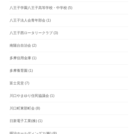
八王子学園八王子高等学校・中学校
(5)
八王子法人会青年部会
(1)
八王子西ロータリークラブ
(3)
南陽台自治会
(2)
多摩信用金庫
(1)
多摩養育園
(1)
富士見堂
(7)
川口やまゆり住民協議会
(1)
川口町東部町会
(8)
日新電子工業(株)
(1)
明治ホールディングス(株)
(8)