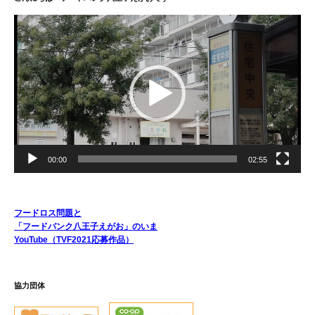
動
画
プ
レ
ー
ヤ
ー
00:00
02:55
フードロス問題と
「フードバンク八王子えがお」のいま
YouTube（TVF2021応募作品）
協力団体