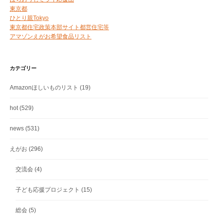
東京都
ひとり親Tokyo
東京都住宅政策本部サイト都営住宅等
アマゾンえがお希望食品リスト
カテゴリー
Amazonほしいものリスト
(19)
hot
(529)
news
(531)
えがお
(296)
交流会
(4)
子ども応援プロジェクト
(15)
総会
(5)