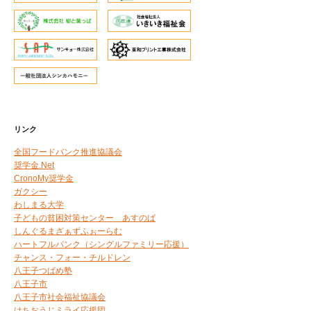
リンク
全国フードバンク推進協議会
奨学金.Net
CronoMy奨学金
ガクシー
わしまる大学
子どもの貧困対策センター あすのば
しんぐるまざぁずふぉーらむ
ハートフルバンク（シングルファミリー応援）
チャンス・フォー・チルドレン
八王子つばめ塾
八王子市
八王子市社会福祉協議会
はちおうじミライ応援団