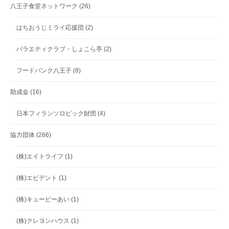
八王子食堂ネットワーク
(26)
はちおうじミライ応援団
(2)
バラエティクラブ・しょこら亭
(2)
フードバンク八王子
(8)
助成金
(16)
日本フィランソロピック財団
(4)
協力団体
(266)
(株)エイトライフ
(1)
(株)エビデント
(1)
(株)キューピーあい
(1)
(株)クレヨンハウス
(1)