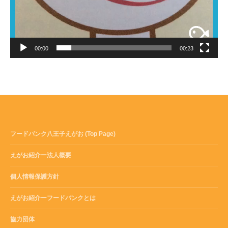
00:00
00:23
フードバンク八王子えがお (Top Page)
えがお紹介ー法人概要
個人情報保護方針
えがお紹介ーフードバンクとは
協力団体