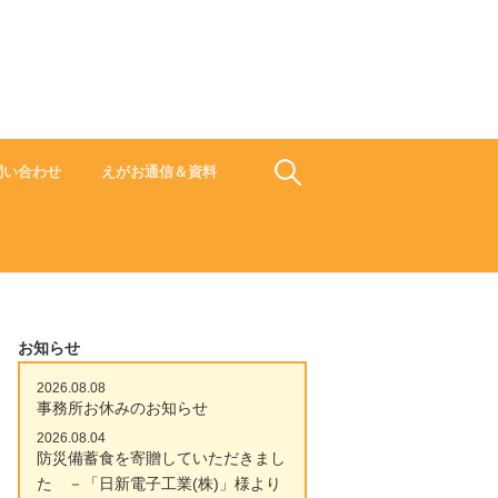
食でささえよう ひと 地域 未来
検
問い合わせ
えがお通信＆資料
索:
お知らせ
2026.08.08
事務所お休みのお知らせ
2026.08.04
防災備蓄食を寄贈していただきまし
た －「日新電子工業(株)」様より