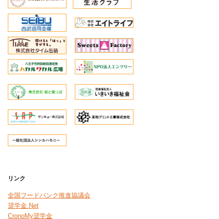
リンク
全国フードバンク推進協議会
奨学金.Net
CronoMy奨学金