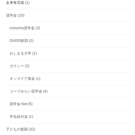
多摩養育園
(1)
奨学金
(16)
cronomy奨学金
(3)
DAISO財団
(2)
わしまる大学
(1)
ガクシー
(2)
キッズドア基金
(1)
コープみらい奨学金
(4)
奨学金.Net
(5)
学生給付金
(1)
子どもの貧困
(32)