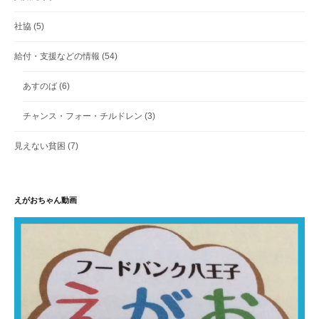
社協
(5)
給付・支援などの情報
(54)
あすのば
(6)
チャンス・フォー・チルドレン
(3)
見えない貧困
(7)
えがおちゃん動画
動
画
プ
レ
ー
ヤ
ー