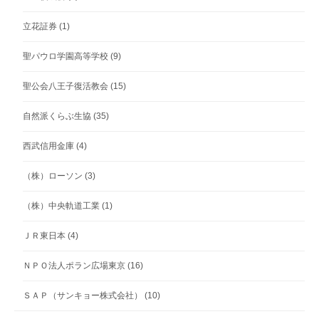
立花証券
(1)
聖パウロ学園高等学校
(9)
聖公会八王子復活教会
(15)
自然派くらぶ生協
(35)
西武信用金庫
(4)
（株）ローソン
(3)
（株）中央軌道工業
(1)
ＪＲ東日本
(4)
ＮＰＯ法人ポラン広場東京
(16)
ＳＡＰ（サンキョー株式会社）
(10)