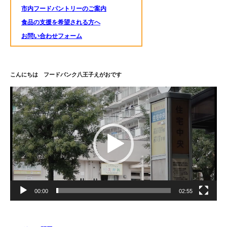
市内フードパントリーのご案内
食品の支援を希望される方へ
お問い合わせフォーム
こんにちは フードバンク八王子えがおです
動
画
プ
レ
ー
ヤ
ー
00:00
02:55