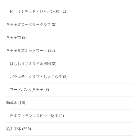
NTTリミテッド・ジャパン(株)
(1)
八王子北ロータリークラブ
(2)
八王子市
(8)
八王子食堂ネットワーク
(26)
はちおうじミライ応援団
(2)
バラエティクラブ・しょこら亭
(2)
フードバンク八王子
(8)
助成金
(16)
日本フィランソロピック財団
(4)
協力団体
(266)