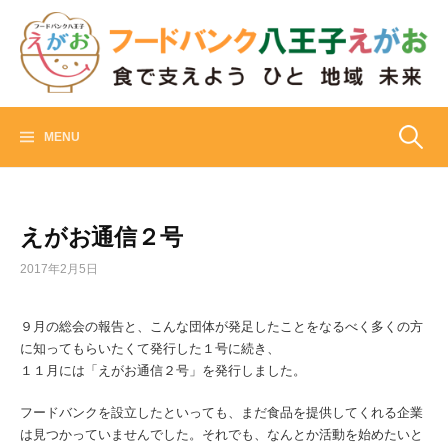
Skip
to
content
フードバンク八王子えがお
食でささえよう ひと 地域 未来
検
MENU
索:
えがお通信２号
2017年2月5日
９月の総会の報告と、こんな団体が発足したことをなるべく多くの方
に知ってもらいたくて発行した１号に続き、
１１月には「えがお通信２号」を発行しました。
フードバンクを設立したといっても、まだ食品を提供してくれる企業
は見つかっていませんでした。それでも、なんとか活動を始めたいと