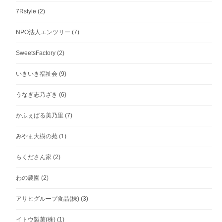
7Rstyle
(2)
NPO法人エンツリー
(7)
SweetsFactory
(2)
いきいき福祉会
(9)
うなぎ志乃ざき
(6)
かふぇばる美乃里
(7)
みやま大樹の苑
(1)
らくださん家
(2)
わの農園
(2)
アサヒグループ食品(株)
(3)
イトウ製菓(株)
(1)