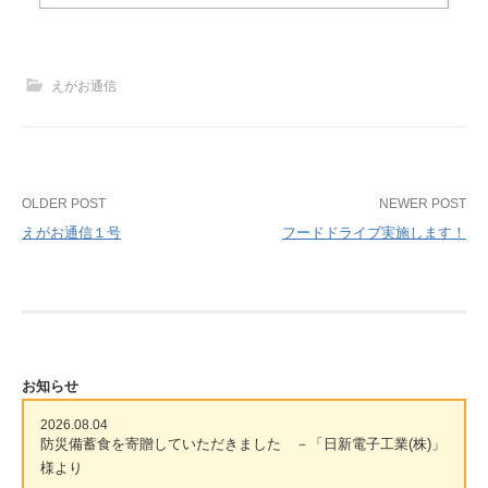
えがお通信
Post
OLDER POST
NEWER POST
えがお通信１号
フードドライブ実施します！
navigation
お知らせ
2026.08.04
防災備蓄食を寄贈していただきました －「日新電子工業(株)」
様より