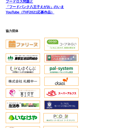
フードロス問題と
「フードバンク八王子えがお」のいま
YouTube（TVF2021応募作品）
協力団体