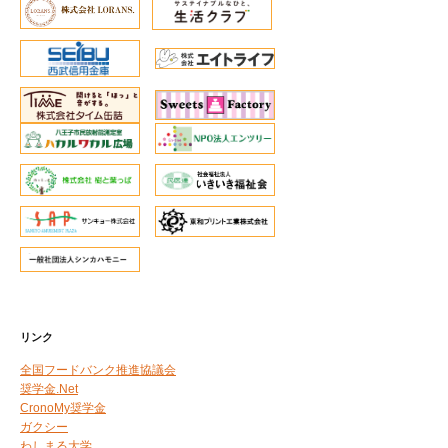
リンク
全国フードバンク推進協議会
奨学金.Net
CronoMy奨学金
ガクシー
わしまる大学