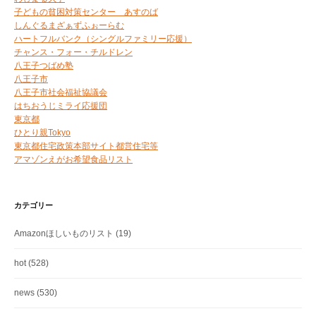
子どもの貧困対策センター あすのば
しんぐるまざぁずふぉーらむ
ハートフルバンク（シングルファミリー応援）
チャンス・フォー・チルドレン
八王子つばめ塾
八王子市
八王子市社会福祉協議会
はちおうじミライ応援団
東京都
ひとり親Tokyo
東京都住宅政策本部サイト都営住宅等
アマゾンえがお希望食品リスト
カテゴリー
Amazonほしいものリスト
(19)
hot
(528)
news
(530)