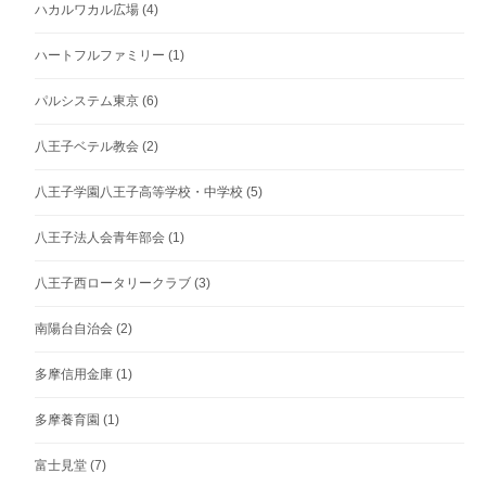
ハカルワカル広場
(4)
ハートフルファミリー
(1)
パルシステム東京
(6)
八王子ベテル教会
(2)
八王子学園八王子高等学校・中学校
(5)
八王子法人会青年部会
(1)
八王子西ロータリークラブ
(3)
南陽台自治会
(2)
多摩信用金庫
(1)
多摩養育園
(1)
富士見堂
(7)