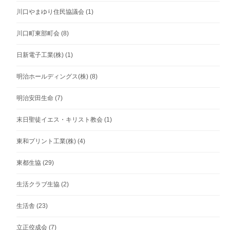
川口やまゆり住民協議会
(1)
川口町東部町会
(8)
日新電子工業(株)
(1)
明治ホールディングス(株)
(8)
明治安田生命
(7)
末日聖徒イエス・キリスト教会
(1)
東和プリント工業(株)
(4)
東都生協
(29)
生活クラブ生協
(2)
生活舎
(23)
立正佼成会
(7)