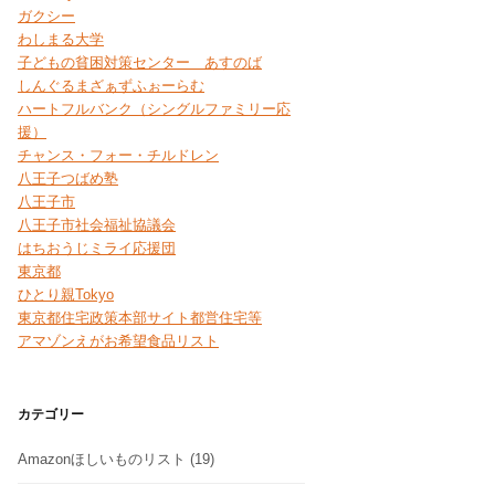
ガクシー
わしまる大学
子どもの貧困対策センター あすのば
しんぐるまざぁずふぉーらむ
ハートフルバンク（シングルファミリー応
援）
チャンス・フォー・チルドレン
八王子つばめ塾
八王子市
八王子市社会福祉協議会
はちおうじミライ応援団
東京都
ひとり親Tokyo
東京都住宅政策本部サイト都営住宅等
アマゾンえがお希望食品リスト
カテゴリー
Amazonほしいものリスト
(19)