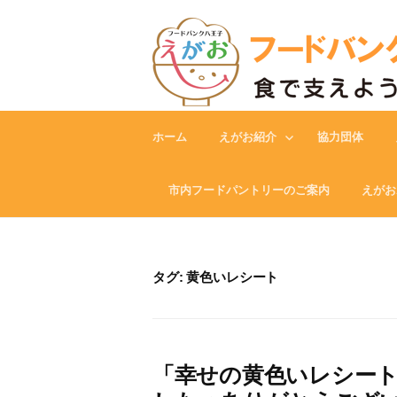
Skip
to
content
ホーム
えがお紹介
協力団体
市内フードパントリーのご案内
えがお
タグ:
黄色いレシート
「幸せの黄色いレシー