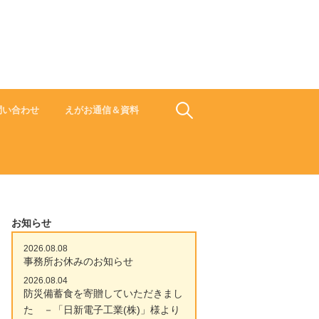
食でささえよう ひと 地域 未来
検
問い合わせ
えがお通信＆資料
索:
お知らせ
2026.08.08
事務所お休みのお知らせ
2026.08.04
防災備蓄食を寄贈していただきまし
た －「日新電子工業(株)」様より