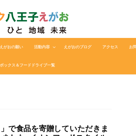
フードバンク八王子えがお
えがおの願い
活動内容
えがおのブログ
アクセス
お
ボックス＆フードドライブ一覧
ト」で食品を寄贈していただきま