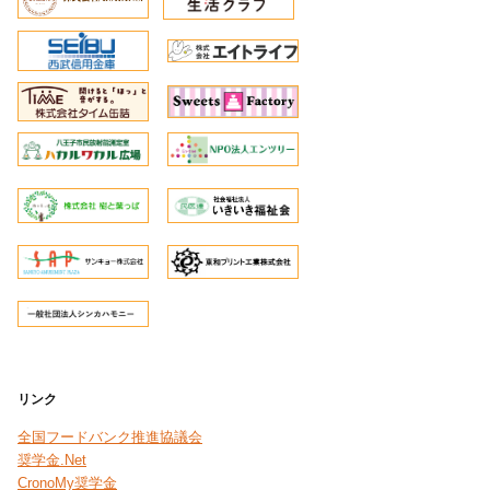
リンク
全国フードバンク推進協議会
奨学金.Net
CronoMy奨学金