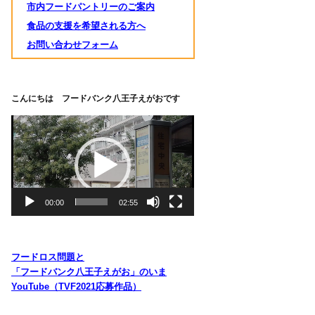
市内フードパントリーのご案内
食品の支援を希望される方へ
お問い合わせフォーム
こんにちは フードバンク八王子えがおです
動
画
プ
レ
ー
ヤ
00:00
02:55
ー
フードロス問題と
「フードバンク八王子えがお」のいま
YouTube（TVF2021応募作品）