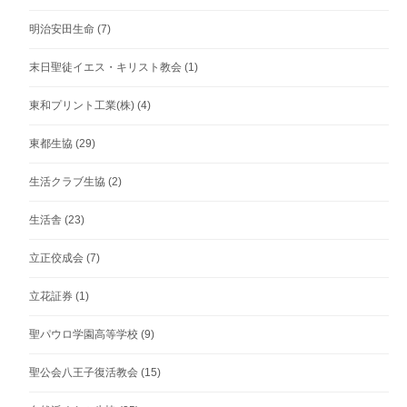
明治安田生命
(7)
末日聖徒イエス・キリスト教会
(1)
東和プリント工業(株)
(4)
東都生協
(29)
生活クラブ生協
(2)
生活舎
(23)
立正佼成会
(7)
立花証券
(1)
聖パウロ学園高等学校
(9)
聖公会八王子復活教会
(15)