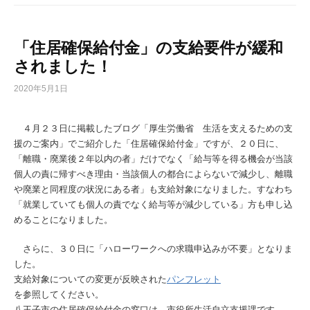
「住居確保給付金」の支給要件が緩和
されました！
2020年5月1日
４月２３日に掲載したブログ「厚生労働省 生活を支えるための支
援のご案内」でご紹介した「住居確保給付金」ですが、２０日に、
「離職・廃業後２年以内の者」だけでなく「給与等を得る機会が当該
個人の責に帰すべき理由・当該個人の都合によらないで減少し、離職
や廃業と同程度の状況にある者」も支給対象になりました。すなわち
「就業していても個人の責でなく給与等が減少している」方も申し込
めることになりました。
さらに、３０日に「ハローワークへの求職申込みが不要」となりま
した。
支給対象についての変更が反映された
パンフレット
を参照してください。
八王子市の住居確保給付金の窓口は、市役所生活自立支援課です。