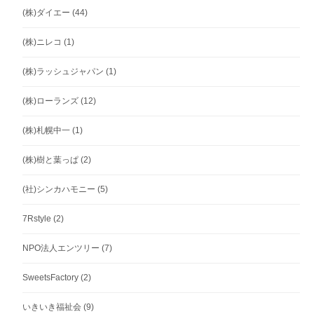
(株)ダイエー
(44)
(株)ニレコ
(1)
(株)ラッシュジャパン
(1)
(株)ローランズ
(12)
(株)札幌中一
(1)
(株)樹と葉っぱ
(2)
(社)シンカハモニー
(5)
7Rstyle
(2)
NPO法人エンツリー
(7)
SweetsFactory
(2)
いきいき福祉会
(9)