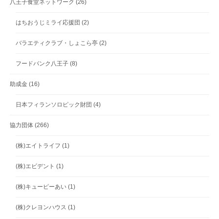
八王子食堂ネットワーク
(26)
はちおうじミライ応援団
(2)
バラエティクラブ・しょこら亭
(2)
フードバンク八王子
(8)
助成金
(16)
日本フィランソロピック財団
(4)
協力団体
(266)
(株)エイトライフ
(1)
(株)エビデント
(1)
(株)キューピーあい
(1)
(株)クレヨンハウス
(1)