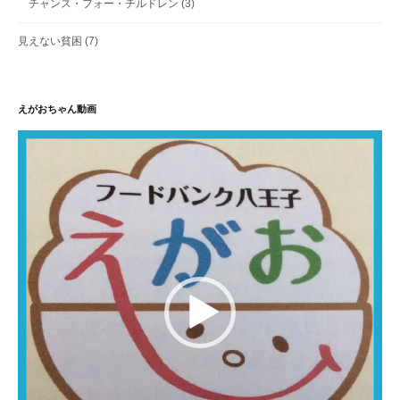
チャンス・フォー・チルドレン
(3)
見えない貧困
(7)
えがおちゃん動画
動
画
プ
レ
ー
ヤ
ー