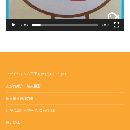
00:00
00:23
フードバンク八王子えがお (Top Page)
えがお紹介ー法人概要
個人情報保護方針
えがお紹介ーフードバンクとは
協力団体