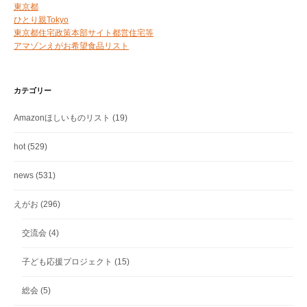
東京都
ひとり親Tokyo
東京都住宅政策本部サイト都営住宅等
アマゾンえがお希望食品リスト
カテゴリー
Amazonほしいものリスト
(19)
hot
(529)
news
(531)
えがお
(296)
交流会
(4)
子ども応援プロジェクト
(15)
総会
(5)