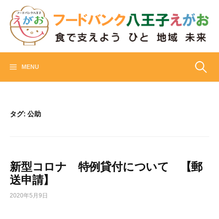
Skip
to
content
フードバンク八王子えがお
食でささえよう ひと 地域 未来
検
MENU
索:
タグ:
公助
新型コロナ 特例貸付について 【郵
送申請】
2020年5月9日