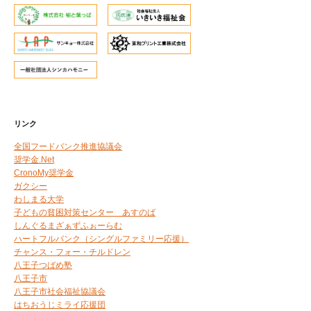
リンク
全国フードバンク推進協議会
奨学金.Net
CronoMy奨学金
ガクシー
わしまる大学
子どもの貧困対策センター あすのば
しんぐるまざぁずふぉーらむ
ハートフルバンク（シングルファミリー応援）
チャンス・フォー・チルドレン
八王子つばめ塾
八王子市
八王子市社会福祉協議会
はちおうじミライ応援団