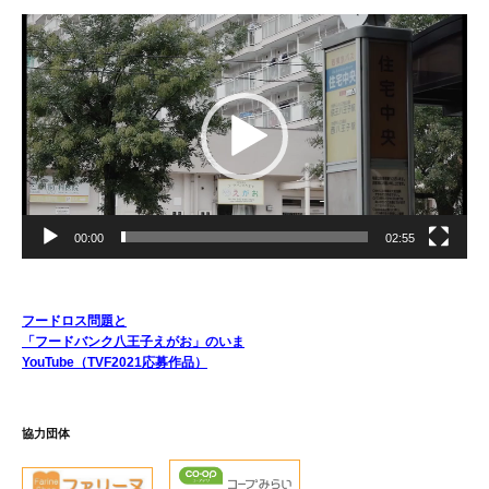
動
画
プ
レ
ー
ヤ
ー
00:00
02:55
フードロス問題と
「フードバンク八王子えがお」のいま
YouTube（TVF2021応募作品）
協力団体