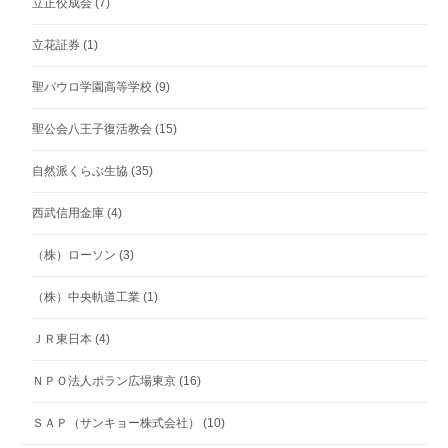
立正佼成会
(7)
立花証券
(1)
聖パウロ学園高等学校
(9)
聖公会八王子復活教会
(15)
自然派くらぶ生協
(35)
西武信用金庫
(4)
（株）ローソン
(3)
（株）中央軌道工業
(1)
ＪＲ東日本
(4)
ＮＰＯ法人ポラン広場東京
(16)
ＳＡＰ（サンキョー株式会社）
(10)