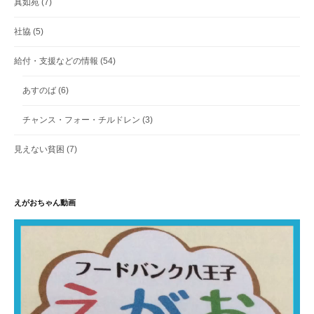
真如苑
(7)
社協
(5)
給付・支援などの情報
(54)
あすのば
(6)
チャンス・フォー・チルドレン
(3)
見えない貧困
(7)
えがおちゃん動画
動
画
プ
レ
ー
ヤ
ー