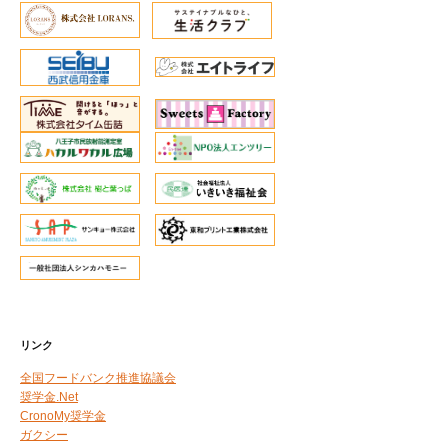
リンク
全国フードバンク推進協議会
奨学金.Net
CronoMy奨学金
ガクシー