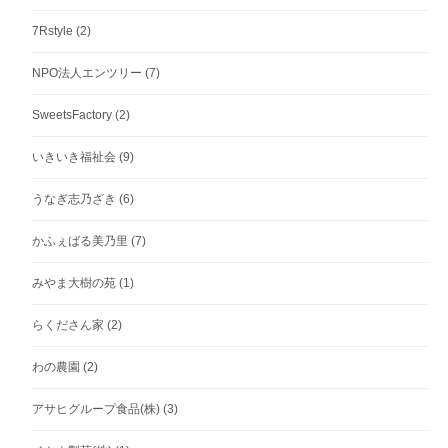
7Rstyle
(2)
NPO法人エンツリー
(7)
SweetsFactory
(2)
いきいき福祉会
(9)
うなぎ志乃ざき
(6)
かふぇばる美乃里
(7)
みやま大樹の苑
(1)
らくださん家
(2)
わの農園
(2)
アサヒグループ食品(株)
(3)