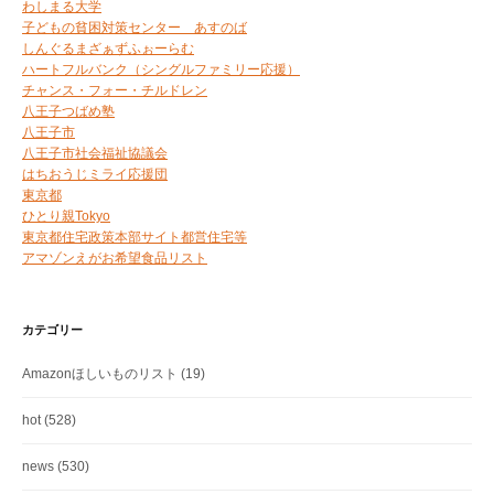
わしまる大学
子どもの貧困対策センター あすのば
しんぐるまざぁずふぉーらむ
ハートフルバンク（シングルファミリー応援）
チャンス・フォー・チルドレン
八王子つばめ塾
八王子市
八王子市社会福祉協議会
はちおうじミライ応援団
東京都
ひとり親Tokyo
東京都住宅政策本部サイト都営住宅等
アマゾンえがお希望食品リスト
カテゴリー
Amazonほしいものリスト
(19)
hot
(528)
news
(530)