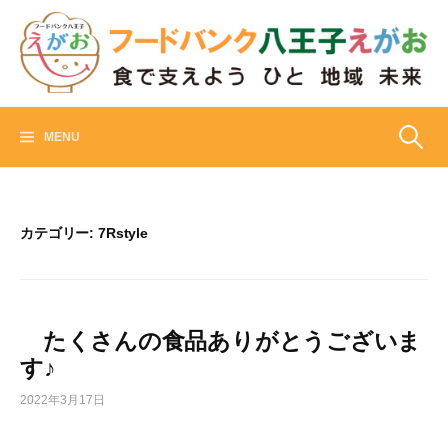
Skip
to
content
フードバンク八王子えがお
食でささえよう ひと 地域 未来
検
MENU
索:
カテゴリー:
7Rstyle
たくさんの食品ありがとうございま
す♪
2022年3月17日