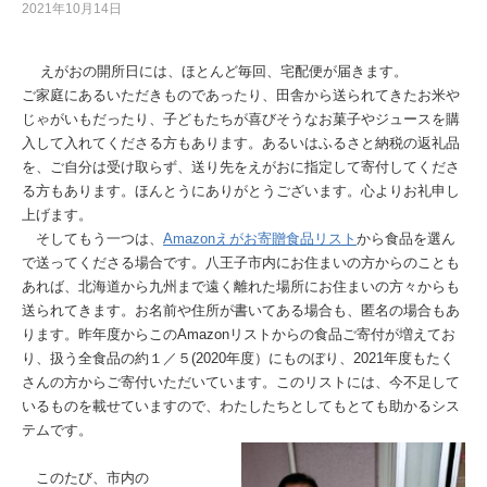
2021年10月14日
えがおの開所日には、ほとんど毎回、宅配便が届きます。
ご家庭にあるいただきものであったり、田舎から送られてきたお米や
じゃがいもだったり、子どもたちが喜びそうなお菓子やジュースを購
入して入れてくださる方もあります。あるいはふるさと納税の返礼品
を、ご自分は受け取らず、送り先をえがおに指定して寄付してくださ
る方もあります。ほんとうにありがとうございます。心よりお礼申し
上げます。
そしてもう一つは、
Amazonえがお寄贈食品リスト
から食品を選ん
で送ってくださる場合です。八王子市内にお住まいの方からのことも
あれば、北海道から九州まで遠く離れた場所にお住まいの方々からも
送られてきます。お名前や住所が書いてある場合も、匿名の場合もあ
ります。昨年度からこのAmazonリストからの食品ご寄付が増えてお
り、扱う全食品の約１／５(2020年度）にものぼり、2021年度もたく
さんの方からご寄付いただいています。このリストには、今不足して
いるものを載せていますので、わたしたちとしてもとても助かるシス
テムです。
このたび、市内の