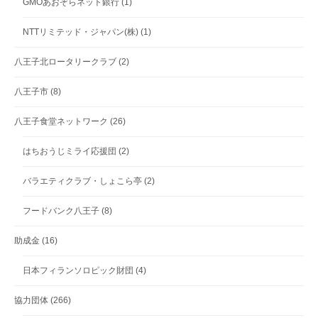
GMOあおぞらネット銀行
(1)
NTTリミテッド・ジャパン(株)
(1)
八王子北ロータリークラブ
(2)
八王子市
(8)
八王子食堂ネットワーク
(26)
はちおうじミライ応援団
(2)
バラエティクラブ・しょこら亭
(2)
フードバンク八王子
(8)
助成金
(16)
日本フィランソロピック財団
(4)
協力団体
(266)