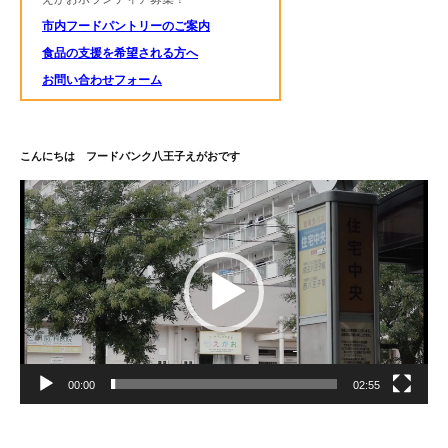
市内フードパントリーのご案内
食品の支援を希望される方へ
お問い合わせフォーム
こんにちは フードバンク八王子えがおです
動
画
プ
レ
ー
ヤ
ー
00:00
02:55