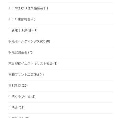
川口やまゆり住民協議会
(1)
川口町東部町会
(8)
日新電子工業(株)
(1)
明治ホールディングス(株)
(8)
明治安田生命
(7)
末日聖徒イエス・キリスト教会
(1)
東和プリント工業(株)
(4)
東都生協
(29)
生活クラブ生協
(2)
生活舎
(23)