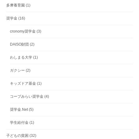
多摩養育園
(1)
奨学金
(16)
cronomy奨学金
(3)
DAISO財団
(2)
わしまる大学
(1)
ガクシー
(2)
キッズドア基金
(1)
コープみらい奨学金
(4)
奨学金.Net
(5)
学生給付金
(1)
子どもの貧困
(32)