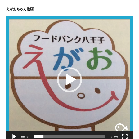
えがおちゃん動画
動
画
プ
レ
ー
ヤ
ー
00:00
00:23