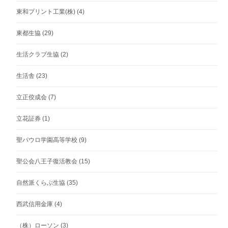
東和プリント工業(株)
(4)
東都生協
(29)
生活クラブ生協
(2)
生活舎
(23)
立正佼成会
(7)
立花証券
(1)
聖パウロ学園高等学校
(9)
聖公会八王子復活教会
(15)
自然派くらぶ生協
(35)
西武信用金庫
(4)
（株）ローソン
(3)