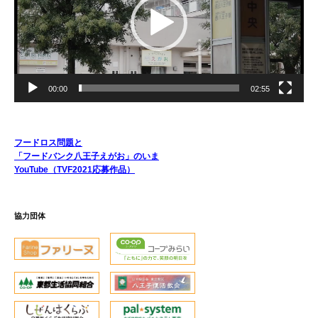
ー
ヤ
ー
00:00
02:55
フードロス問題と
「フードバンク八王子えがお」のいま
YouTube（TVF2021応募作品）
協力団体