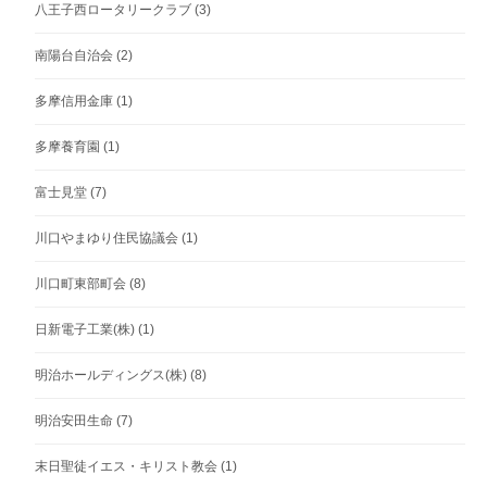
八王子西ロータリークラブ
(3)
南陽台自治会
(2)
多摩信用金庫
(1)
多摩養育園
(1)
富士見堂
(7)
川口やまゆり住民協議会
(1)
川口町東部町会
(8)
日新電子工業(株)
(1)
明治ホールディングス(株)
(8)
明治安田生命
(7)
末日聖徒イエス・キリスト教会
(1)