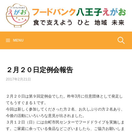
Skip
to
content
フードバンク八王子えがお
食でささえよう ひと 地域 未来
検
MENU
索:
２月２０日定例会報告
2017年2月21日
２月２０日は第９回定例会でした。昨年3月に任意団体として発足し
てもうすぐまる１です。
今回は新しく参加してくださった方２名、お久しぶりの方２名あり、
今後の活動にいろいろな意見が出されました。
３月１２日（日）には台町市民センターでフードドライブを実施しま
す。ご家庭に余っている食品などございましたら、ご協力お願いしま