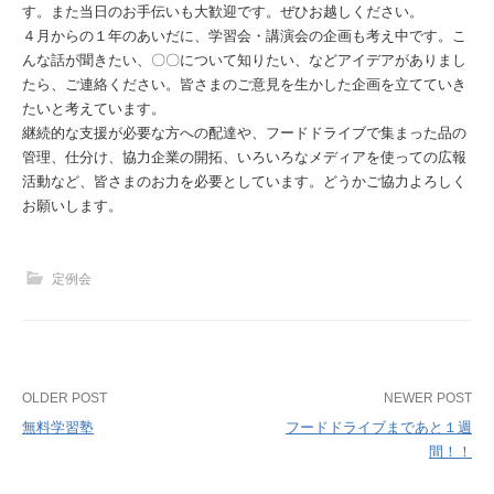
す。また当日のお手伝いも大歓迎です。ぜひお越しください。
４月からの１年のあいだに、学習会・講演会の企画も考え中です。こ
んな話が聞きたい、〇〇について知りたい、などアイデアがありまし
たら、ご連絡ください。皆さまのご意見を生かした企画を立てていき
たいと考えています。
継続的な支援が必要な方への配達や、フードドライブで集まった品の
管理、仕分け、協力企業の開拓、いろいろなメディアを使っての広報
活動など、皆さまのお力を必要としています。どうかご協力よろしく
お願いします。
定例会
Post
OLDER POST
NEWER POST
無料学習塾
フードドライブまであと１週
navigation
間！！