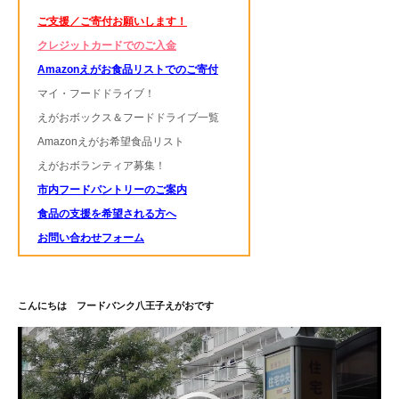
ご支援／ご寄付お願いします！
クレジットカードでのご入金
Amazonえがお食品リストでのご寄付
マイ・フードドライブ！
えがおボックス＆フードドライブ一覧
Amazonえがお希望食品リスト
えがおボランティア募集！
市内フードパントリーのご案内
食品の支援を希望される方へ
お問い合わせフォーム
こんにちは フードバンク八王子えがおです
動
画
プ
レ