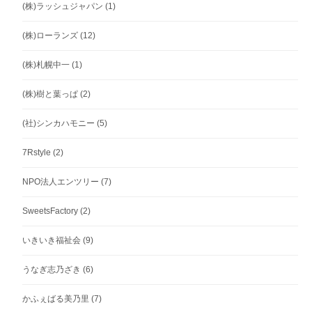
(株)ラッシュジャパン
(1)
(株)ローランズ
(12)
(株)札幌中一
(1)
(株)樹と葉っぱ
(2)
(社)シンカハモニー
(5)
7Rstyle
(2)
NPO法人エンツリー
(7)
SweetsFactory
(2)
いきいき福祉会
(9)
うなぎ志乃ざき
(6)
かふぇばる美乃里
(7)