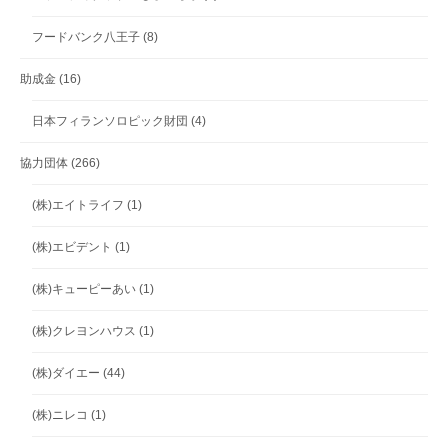
フードバンク八王子
(8)
助成金
(16)
日本フィランソロピック財団
(4)
協力団体
(266)
(株)エイトライフ
(1)
(株)エビデント
(1)
(株)キューピーあい
(1)
(株)クレヨンハウス
(1)
(株)ダイエー
(44)
(株)ニレコ
(1)