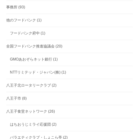
事務所
(93)
他のフードバンク
(1)
フードバンク府中
(1)
全国フードバンク推進協議会
(20)
GMOあおぞらネット銀行
(1)
NTTリミテッド・ジャパン(株)
(1)
八王子北ロータリークラブ
(2)
八王子市
(8)
八王子食堂ネットワーク
(26)
はちおうじミライ応援団
(2)
バラエティクラブ・しょこら亭
(2)