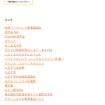
リンク
全国フードバンク推進協議会
奨学金.Net
CronoMy奨学金
ガクシー
わしまる大学
子どもの貧困対策センター あすのば
しんぐるまざぁずふぉーらむ
ハートフルバンク（シングルファミリー応援）
チャンス・フォー・チルドレン
八王子つばめ塾
八王子市
八王子市社会福祉協議会
はちおうじミライ応援団
東京都
ひとり親Tokyo
東京都住宅政策本部サイト都営住宅等
アマゾンえがお希望食品リスト