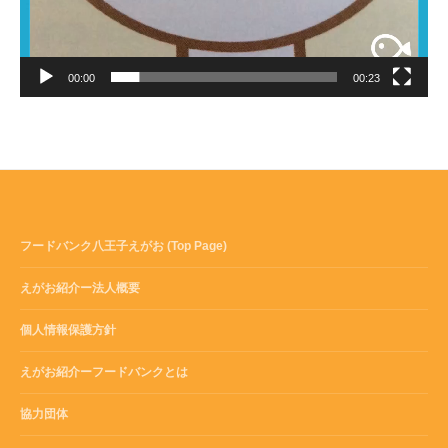
00:00
00:23
フードバンク八王子えがお (Top Page)
えがお紹介ー法人概要
個人情報保護方針
えがお紹介ーフードバンクとは
協力団体