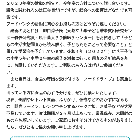
２０２３年度の活動の報告と、今年度の方針について話し合います。
議決に関われるのは正会員だけですが、総会への出席はどなたでも可
能です。
フードバンクの活動に関心をお持ちの方はどうぞお越しください。
総会のあとには、堀口涼子氏（元都立大学子ども若者貧困研究セン
ター特任研究員・現千葉大学予防医学センター）をお招きして『子ど
もの生活実態調査から読み解く、子どもたちにとって必要なこと』と
題して学習会を予定しています。令和４年（２０２２年）に八王子市
の小学５年と中学２年生の親子を対象に行った調査の分析結果を基
に、お話していただきます。ご興味のある方はぜひご参加くださ
い。
また当日は、食品の寄贈を受け付ける「フードドライブ」も実施し
ます。
困っている方に食品のおすそ分けを、ぜひお願いいたします。
現在、缶詰やレトルト食品、ふりかけ、佃煮などのおかずになるも
の、即席ラーメン、レンジでチンするパックご飯、お菓子などが大変
不足しています。賞味期限が２ヶ月以上あって、常温保存、未開封の
ものをお願いしています。ご家庭におすそ分けできるものがありまし
たら、ぜひともご協力お願い申し上げます。