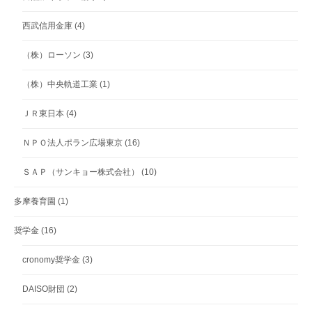
西武信用金庫
(4)
（株）ローソン
(3)
（株）中央軌道工業
(1)
ＪＲ東日本
(4)
ＮＰＯ法人ポラン広場東京
(16)
ＳＡＰ（サンキョー株式会社）
(10)
多摩養育園
(1)
奨学金
(16)
cronomy奨学金
(3)
DAISO財団
(2)