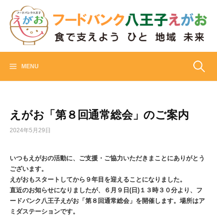
Skip
to
content
フードバンク八王子えがお
食でささえよう ひと 地域 未来
検
MENU
索:
えがお「第８回通常総会」のご案内
2024年5月29日
いつもえがおの活動に、ご支援・ご協力いただきまことにありがとう
ございます。
えがおもスタートしてから９年目を迎えることになりました。
直近のお知らせになりましたが、６月９日(日)１３時３０分より、フ
ードバンク八王子えがお「第８回通常総会」を開催します。場所はア
ミダステーションです。