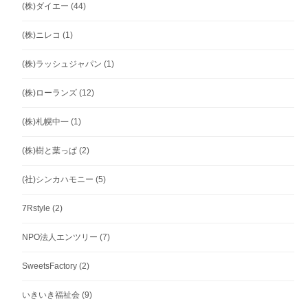
(株)ダイエー
(44)
(株)ニレコ
(1)
(株)ラッシュジャパン
(1)
(株)ローランズ
(12)
(株)札幌中一
(1)
(株)樹と葉っぱ
(2)
(社)シンカハモニー
(5)
7Rstyle
(2)
NPO法人エンツリー
(7)
SweetsFactory
(2)
いきいき福祉会
(9)