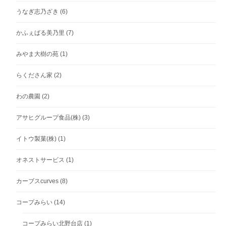
うなぎ志乃ざき
(6)
かふぇばる美乃里
(7)
みやま大樹の苑
(1)
らくださん家
(2)
わの農園
(2)
アサヒグループ食品(株)
(3)
イトウ製菓(株)
(1)
オネストサービス
(1)
カーブスcurves
(8)
コープみらい
(14)
コープみらい北野台店
(1)