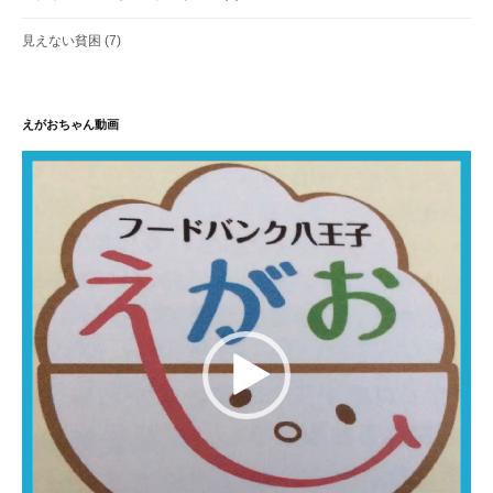
見えない貧困
(7)
えがおちゃん動画
動
画
プ
レ
ー
ヤ
ー