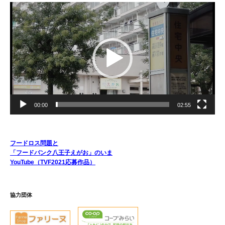
動
画
プ
レ
ー
ヤ
ー
00:00
02:55
フードロス問題と
「フードバンク八王子えがお」のいま
YouTube（TVF2021応募作品）
協力団体