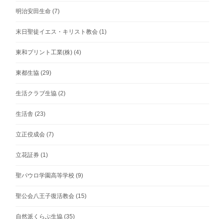
明治安田生命
(7)
末日聖徒イエス・キリスト教会
(1)
東和プリント工業(株)
(4)
東都生協
(29)
生活クラブ生協
(2)
生活舎
(23)
立正佼成会
(7)
立花証券
(1)
聖パウロ学園高等学校
(9)
聖公会八王子復活教会
(15)
自然派くらぶ生協
(35)