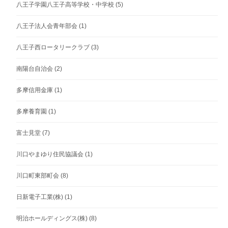
八王子学園八王子高等学校・中学校
(5)
八王子法人会青年部会
(1)
八王子西ロータリークラブ
(3)
南陽台自治会
(2)
多摩信用金庫
(1)
多摩養育園
(1)
富士見堂
(7)
川口やまゆり住民協議会
(1)
川口町東部町会
(8)
日新電子工業(株)
(1)
明治ホールディングス(株)
(8)