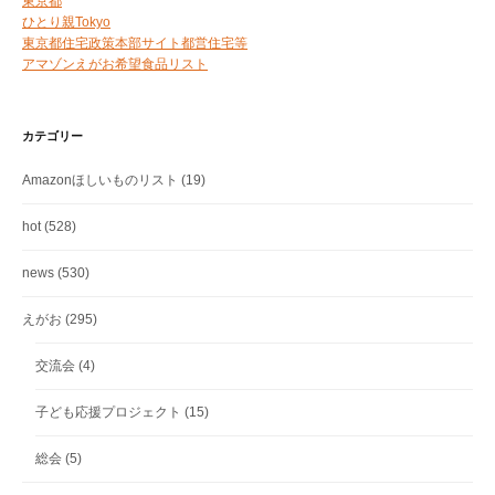
東京都
ひとり親Tokyo
東京都住宅政策本部サイト都営住宅等
アマゾンえがお希望食品リスト
カテゴリー
Amazonほしいものリスト
(19)
hot
(528)
news
(530)
えがお
(295)
交流会
(4)
子ども応援プロジェクト
(15)
総会
(5)