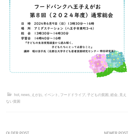
hot
,
news
,
えがお
,
イベント
,
フードドライブ
,
子どもの貧困
,
総会
,
見え
ない貧困
OLDER POST
NEWER POST