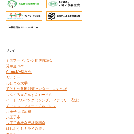
リンク
全国フードバンク推進協議会
奨学金.Net
CronoMy奨学金
ガクシー
わしまる大学
子どもの貧困対策センター あすのば
しんぐるまざぁずふぉーらむ
ハートフルバンク（シングルファミリー応援）
チャンス・フォー・チルドレン
八王子つばめ塾
八王子市
八王子市社会福祉協議会
はちおうじミライ応援団