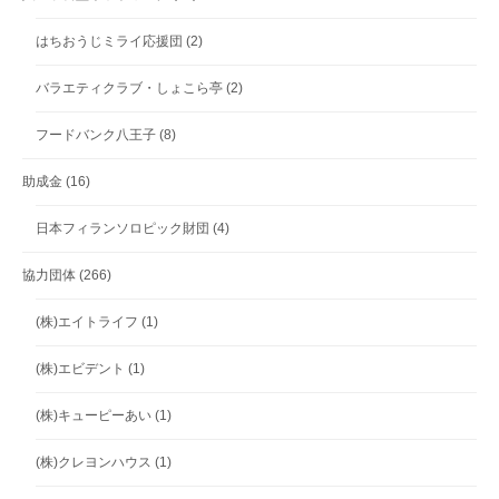
はちおうじミライ応援団
(2)
バラエティクラブ・しょこら亭
(2)
フードバンク八王子
(8)
助成金
(16)
日本フィランソロピック財団
(4)
協力団体
(266)
(株)エイトライフ
(1)
(株)エビデント
(1)
(株)キューピーあい
(1)
(株)クレヨンハウス
(1)