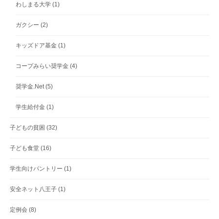
わしまる大学
(1)
ガクシー
(2)
キッズドア基金
(1)
コープみらい奨学金
(4)
奨学金.Net
(5)
学生給付金
(1)
子どもの貧困
(32)
子ども食堂
(16)
学生向けパントリー
(1)
安全ネット八王子
(1)
定例会
(8)