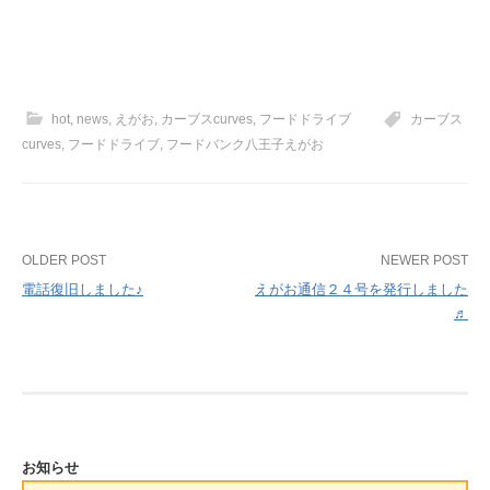
hot
,
news
,
えがお
,
カーブスcurves
,
フードドライブ
カーブス
curves
,
フードドライブ
,
フードバンク八王子えがお
Post
OLDER POST
NEWER POST
電話復旧しました♪
えがお通信２４号を発行しました
navigation
♬
お知らせ