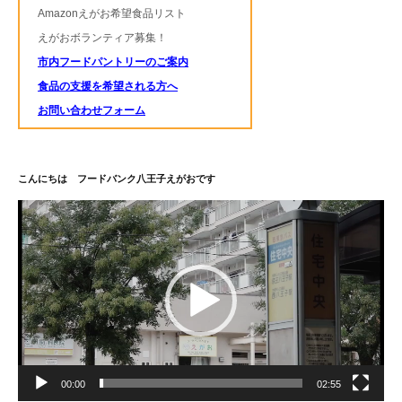
Amazonえがお希望食品リスト
えがおボランティア募集！
市内フードパントリーのご案内
食品の支援を希望される方へ
お問い合わせフォーム
こんにちは フードバンク八王子えがおです
動
画
プ
レ
ー
ヤ
ー
00:00
02:55