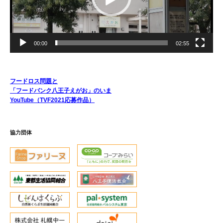
ー
00:00
02:55
フードロス問題と
「フードバンク八王子えがお」のいま
YouTube（TVF2021応募作品）
協力団体