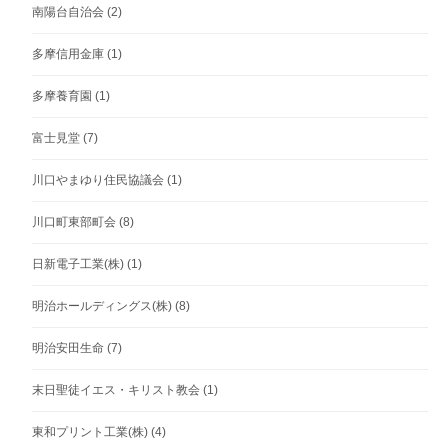
南陽台自治会
(2)
多摩信用金庫
(1)
多摩養育園
(1)
富士見堂
(7)
川口やまゆり住民協議会
(1)
川口町東部町会
(8)
日新電子工業(株)
(1)
明治ホールディングス(株)
(8)
明治安田生命
(7)
末日聖徒イエス・キリスト教会
(1)
東和プリント工業(株)
(4)