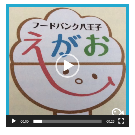
動
画
プ
レ
ー
ヤ
ー
00:00
00:23