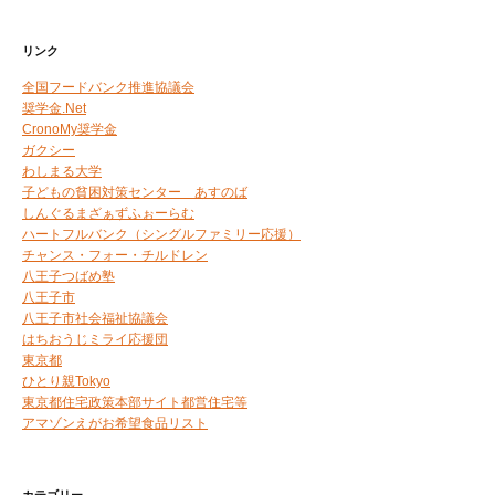
リンク
全国フードバンク推進協議会
奨学金.Net
CronoMy奨学金
ガクシー
わしまる大学
子どもの貧困対策センター あすのば
しんぐるまざぁずふぉーらむ
ハートフルバンク（シングルファミリー応援）
チャンス・フォー・チルドレン
八王子つばめ塾
八王子市
八王子市社会福祉協議会
はちおうじミライ応援団
東京都
ひとり親Tokyo
東京都住宅政策本部サイト都営住宅等
アマゾンえがお希望食品リスト