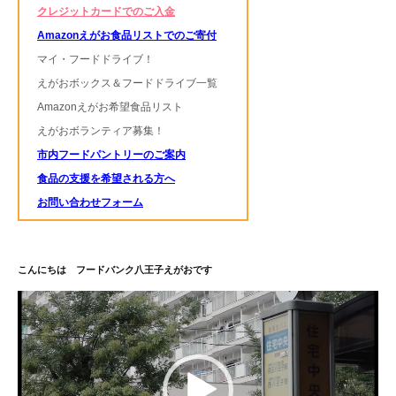
クレジットカードでのご入金
Amazonえがお食品リストでのご寄付
マイ・フードドライブ！
えがおボックス＆フードドライブ一覧
Amazonえがお希望食品リスト
えがおボランティア募集！
市内フードパントリーのご案内
食品の支援を希望される方へ
お問い合わせフォーム
こんにちは フードバンク八王子えがおです
動
画
プ
レ
ー
ヤ