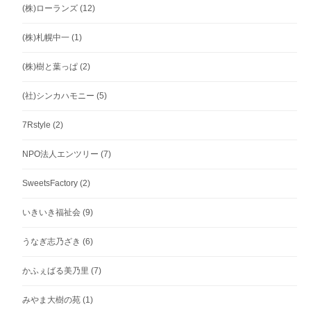
(株)ローランズ
(12)
(株)札幌中一
(1)
(株)樹と葉っぱ
(2)
(社)シンカハモニー
(5)
7Rstyle
(2)
NPO法人エンツリー
(7)
SweetsFactory
(2)
いきいき福祉会
(9)
うなぎ志乃ざき
(6)
かふぇばる美乃里
(7)
みやま大樹の苑
(1)