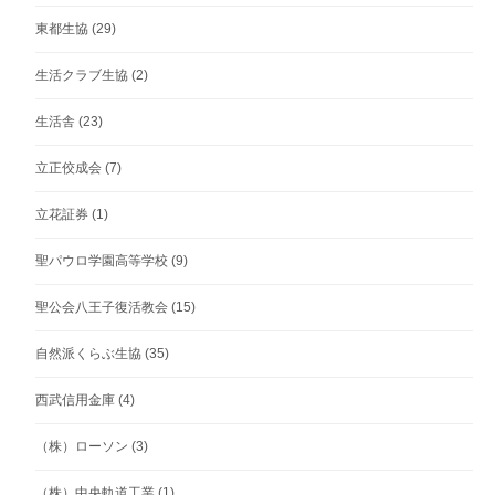
東都生協
(29)
生活クラブ生協
(2)
生活舎
(23)
立正佼成会
(7)
立花証券
(1)
聖パウロ学園高等学校
(9)
聖公会八王子復活教会
(15)
自然派くらぶ生協
(35)
西武信用金庫
(4)
（株）ローソン
(3)
（株）中央軌道工業
(1)