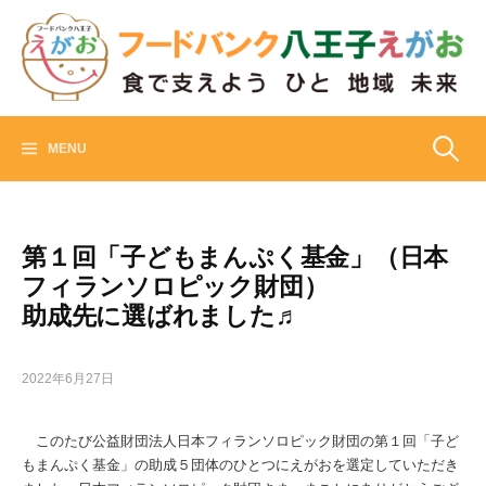
Skip
to
content
フードバンク八王子えがお
食でささえよう ひと 地域 未来
検
MENU
索:
第１回「子どもまんぷく基金」（日本
フィランソロピック財団）
助成先に選ばれました♬
2022年6月27日
このたび公益財団法人日本フィランソロピック財団の第１回「子ど
もまんぷく基金」の助成５団体のひとつにえがおを選定していただき