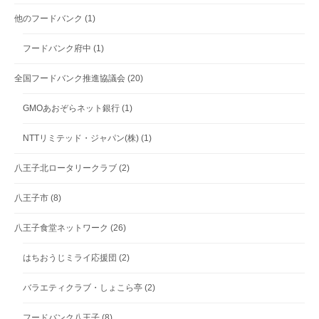
他のフードバンク
(1)
フードバンク府中
(1)
全国フードバンク推進協議会
(20)
GMOあおぞらネット銀行
(1)
NTTリミテッド・ジャパン(株)
(1)
八王子北ロータリークラブ
(2)
八王子市
(8)
八王子食堂ネットワーク
(26)
はちおうじミライ応援団
(2)
バラエティクラブ・しょこら亭
(2)
フードバンク八王子
(8)