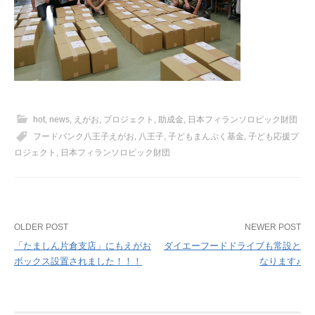
hot
,
news
,
えがお
,
プロジェクト
,
助成金
,
日本フィランソロピック財団
フードバンク八王子えがお
,
八王子
,
子どもまんぷく基金
,
子ども応援プ
ロジェクト
,
日本フィランソロピック財団
Post
OLDER POST
NEWER POST
「たましん片倉支店」にもえがお
ダイエーフードドライブも常設と
navigation
ボックス設置されました！！！
なります♪