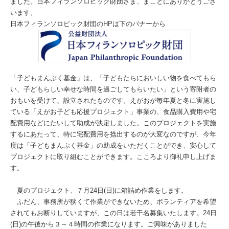
ました。日本フィランソロピック財団さま、まことにありがとうござ
います。
日本フィランソロピック財団のHPは下のバナーから
「子どもまんぷく基金」は、「子どもたちにおいしい物を食べてもら
い、子どもらしい幸せな時間を過ごしてもらいたい」という寄附者の
おもいを受けて、設立されたものです。えがおが毎年夏と冬に実施し
ている「えがお子ども応援プロジェクト」事業の、食品購入費用や宅
配費用などにたいして助成が決定しました。このプロジェクトを実施
するにあたって、特に宅配費用を捻出するのが大変なのですが、今年
度は「子どもまんぷく基金」の助成をいただくことができ、安心して
プロジェクトに取り組むことができます。こころより御礼申し上げま
す。
夏のプロジェクト、７月24日(日)に箱詰め作業をします。
ふだん、事務所が狭くて作業ができないため、ボランティアを希望
されてもお断りしていますが、この日は若干名募集いたします。24日
(日)の午後から３～４時間の作業になります。ご興味がありました