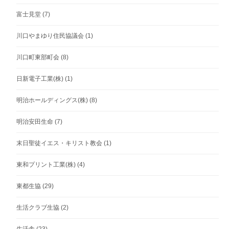
富士見堂
(7)
川口やまゆり住民協議会
(1)
川口町東部町会
(8)
日新電子工業(株)
(1)
明治ホールディングス(株)
(8)
明治安田生命
(7)
末日聖徒イエス・キリスト教会
(1)
東和プリント工業(株)
(4)
東都生協
(29)
生活クラブ生協
(2)