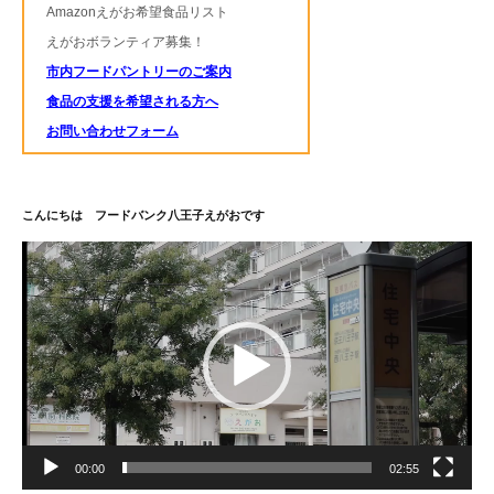
Amazonえがお希望食品リスト
えがおボランティア募集！
市内フードパントリーのご案内
食品の支援を希望される方へ
お問い合わせフォーム
こんにちは フードバンク八王子えがおです
動
画
プ
レ
ー
ヤ
ー
00:00
02:55