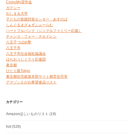
CronoMy奨学金
ガクシー
わしまる大学
子どもの貧困対策センター あすのば
しんぐるまざぁずふぉーらむ
ハートフルバンク（シングルファミリー応援）
チャンス・フォー・チルドレン
八王子つばめ塾
八王子市
八王子市社会福祉協議会
はちおうじミライ応援団
東京都
ひとり親Tokyo
東京都住宅政策本部サイト都営住宅等
アマゾンえがお希望食品リスト
カテゴリー
Amazonほしいものリスト
(19)
hot
(528)