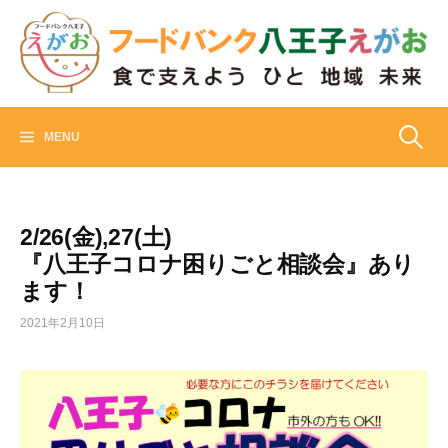
Skip
to
content
フードバンク八王子えがお
食でささえよう ひと 地域 未来
検
MENU
索:
2/26(金),27(土)
『八王子コロナ困りごと相談会』あり
ます！
2021年2月10日