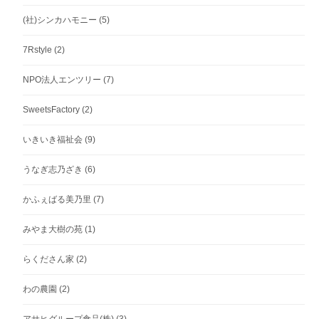
(社)シンカハモニー
(5)
7Rstyle
(2)
NPO法人エンツリー
(7)
SweetsFactory
(2)
いきいき福祉会
(9)
うなぎ志乃ざき
(6)
かふぇばる美乃里
(7)
みやま大樹の苑
(1)
らくださん家
(2)
わの農園
(2)