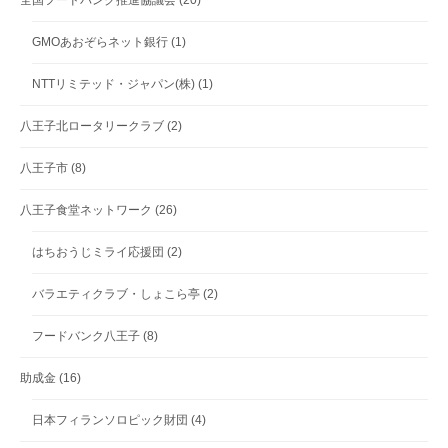
全国フードバンク推進協議会
(20)
GMOあおぞらネット銀行
(1)
NTTリミテッド・ジャパン(株)
(1)
八王子北ロータリークラブ
(2)
八王子市
(8)
八王子食堂ネットワーク
(26)
はちおうじミライ応援団
(2)
バラエティクラブ・しょこら亭
(2)
フードバンク八王子
(8)
助成金
(16)
日本フィランソロピック財団
(4)