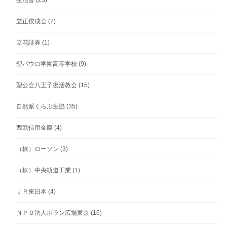
生活舎
(23)
立正佼成会
(7)
立花証券
(1)
聖パウロ学園高等学校
(9)
聖公会八王子復活教会
(15)
自然派くらぶ生協
(35)
西武信用金庫
(4)
（株）ローソン
(3)
（株）中央軌道工業
(1)
ＪＲ東日本
(4)
ＮＰＯ法人ポラン広場東京
(16)