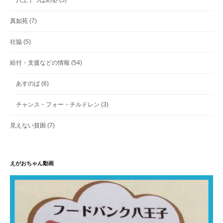
八王子つばめ塾
(5)
真如苑
(7)
社協
(5)
給付・支援などの情報
(54)
あすのば
(6)
チャンス・フォー・チルドレン
(3)
見えない貧困
(7)
えがおちゃん動画
動
画
プ
レ
ー