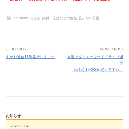
hot
,
news
,
えがお
,
給付・支援などの情報
,
見えない貧困
Post
OLDER POST
NEWER POST
えがお通信15号発行しました
今週はダイエーフードドライブ週
navigation
間
（2/15(月)~2/21(日)）です♪♪
お知らせ
2026.08.04